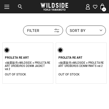
0
FILTER
SORT BY
PROLETA RE ART
PROLETA RE ART
<抽選販売>WILDSIDE × PROLETA RE
<抽選販売>WILDSIDE × PROLETA RE
ART UROBOROS DENIM JACKET
ART UROBOROS DENIM PANTS vol.2
vol.2
OUT OF STOCK
OUT OF STOCK