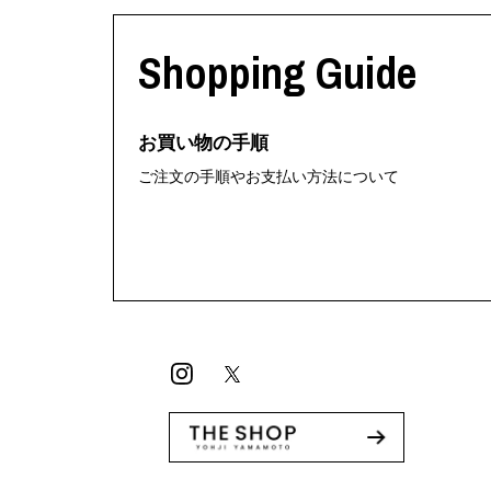
利工民
Y-3
M A S U
Y-3 NEIGHB
Shopping Guide
M/M (Paris)
Y's for men
Manhattan Portage BLACK LABEL
YAMANE INDU
MEDICOM TOY
YDOT
お買い物の手順
ご注文の手順やお支払い方法について