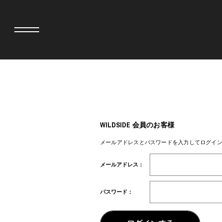
adidas originals × AVAVAV
MINEDENIM
adidas originals × Song for the Mute
MIYOSHI RUG
adidas originals × Wales Bonner
MOSS STUDI
WILDSIDE 会員のお客様
adidas originals × Willy Chavarria
三越製作所
AKILA
NEEDLES
メールアドレスとパスワードを入力してログイ
AMBUSH
NEIGHBORH
ANATOMICA
NEW ERA
メールアドレス：
BE@RBRICK
NOMARHYTHM
BlackEyePatch
NORTH NO N
BLUE BLUE
OOFOS
パスワード：
BROSH
PHINGERIN
CASETiFY
pillings
CHIVAS REGAL
POGGYTHEM