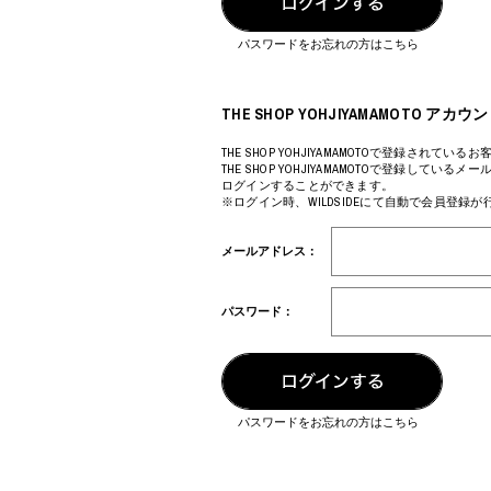
COTODAMA
PROLETA RE 
COW BOOKS
PYRENEX
パスワードをお忘れの方はこちら
Dear Stranger
RequaL≡
Dr.Martens
Rocky Mountai
ept
Room No.6
THE SHOP YOHJIYAMAMOTO 
EYEFUNNY OBJECTS
龍が如く ス
F.C.Real Bristol
©︎SAINT Mxxxx
THE SHOP YOHJIYAMAMOTOで登録されているお
THE SHOP YOHJIYAMAMOTOで登録してい
GELATO PIQUE
Schott
ログインすることができます。
God's True Cashmere
silkmasterSB
※ログイン時、WILDSIDEにて自動で会員登録
GOOPiMADE
SINN PURETÉ
HOLLYWOOD RANCH MARKET
SPIEWAK
メールアドレス：
Hydro Flask®
stein
HYSTERIC GLAMOUR
SUICOKE
IRACEMA
サッポロ生
パスワード：
IZUMONSTER
鈴木盛久工
一澤信三郎帆布
TETSUYA ISH
KANGOL
THE H.W.DO
KidSuper
TRADMAN’S 
Kie Einzelganger
WACKO MARI
パスワードをお忘れの方はこちら
KNIT GANG COUNCIL
Waterfront
Landscape Products
WILDSIDE YO
LASTMAN
WIND AND SE