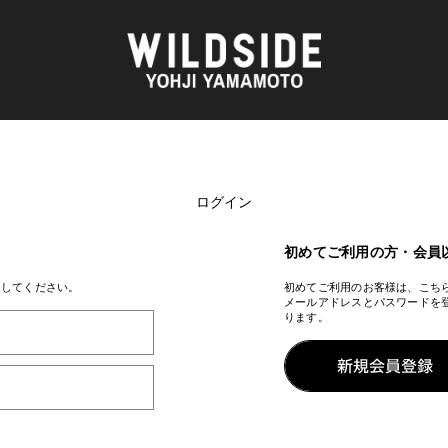
ログイン
AKIO NAGASAWA GALLERY
アウターウェア
天野 タケル
ニット
O
Brassai
シャツ
初めてご利用の方・会員
CA7RIEL & Paco Amoroso
カットソー
CHITO
パンツ
ンしてください。
初めてご利用のお客様は、こち
メールアドレスとパスワードを
OOD®
五木田 智央
スカート
ります。
梶芽衣子
ドレス
 TEXTILE
森山 大道
シューズ
AME
水の江 滝子
バッグ
鈴木 清順
ハット
TAKAY
アクセサリー
内田 すずめ
フォトグラフ
AN
シルクスクリーン