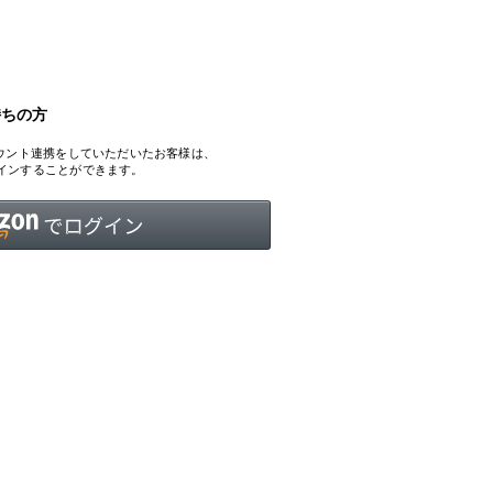
持ちの方
INTERVIEW
Fashion
、アカウント連携をしていただいたお客様は、
マスターピースと「黒」が出会う、漆黒の「バンブーチェ
ログインすることができます。
ア」
Shopping Guide
Contact
会社概要
利用規約
特定商取引法に基づく表示
プライバシーポリシー