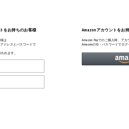
ART
ミクストメディア
オブジェ
ペインティング
n Featherbed
インテリア
ブック
アカウントをお持ちのお客様
Amazonアカウントをお
タジオ
xx
客様は
Amazon Payでのご購入時
るメールアドレスとパスワードで
AmazonのID・パスワードで
が行われます。
ビール黒ラベル
房
iKAWA
G&CO.
BONSAI
A
HJI YAMAMOTO
A