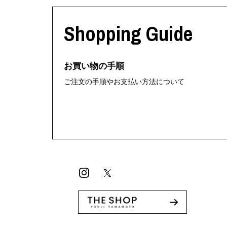
利工民
Y-3
M A S U
Y-3 NEIGHB
Shopping Guide
M/M (Paris)
Y's for men
Manhattan Portage BLACK LABEL
YAMANE INDU
MEDICOM TOY
YDOT
お買い物の手順
ご注文の手順やお支払い方法について