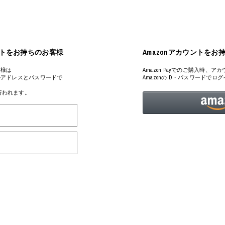
ART
ミクストメディア
オブジェ
ペインティング
n Featherbed
インテリア
ブック
アカウントをお持ちのお客様
Amazonアカウントをお
タジオ
xx
客様は
Amazon Payでのご購入時
るメールアドレスとパスワードで
AmazonのID・パスワードで
が行われます。
ビール黒ラベル
房
iKAWA
G&CO.
BONSAI
A
HJI YAMAMOTO
A