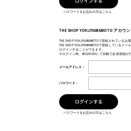
COTODAMA
PROLETA RE 
COW BOOKS
PYRENEX
パスワードをお忘れの方はこちら
Dear Stranger
RequaL≡
Dr.Martens
Rocky Mountai
ept
Room No.6
THE SHOP YOHJIYAMAMOTO 
EYEFUNNY OBJECTS
龍が如く ス
F.C.Real Bristol
©︎SAINT Mxxxx
THE SHOP YOHJIYAMAMOTOで登録されているお
THE SHOP YOHJIYAMAMOTOで登録してい
GELATO PIQUE
Schott
ログインすることができます。
God's True Cashmere
silkmasterSB
※ログイン時、WILDSIDEにて自動で会員登録
GOOPiMADE
SINN PURETÉ
HOLLYWOOD RANCH MARKET
SPIEWAK
メールアドレス：
Hydro Flask®
stein
HYSTERIC GLAMOUR
SUICOKE
IRACEMA
サッポロ生
パスワード：
IZUMONSTER
鈴木盛久工
一澤信三郎帆布
TETSUYA ISH
KANGOL
THE H.W.DO
KidSuper
TRADMAN’S 
Kie Einzelganger
WACKO MARI
パスワードをお忘れの方はこちら
KNIT GANG COUNCIL
Waterfront
Landscape Products
WILDSIDE YO
LASTMAN
WIND AND SE