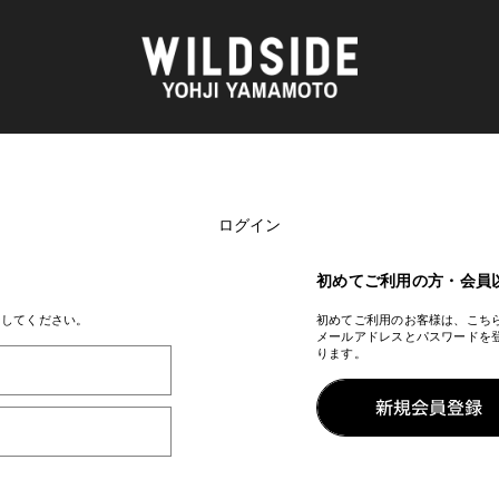
ログイン
AKIO NAGASAWA GALLERY
アウターウェア
天野 タケル
ニット
O
Brassai
シャツ
初めてご利用の方・会員
CA7RIEL & Paco Amoroso
カットソー
CHITO
パンツ
ンしてください。
初めてご利用のお客様は、こち
メールアドレスとパスワードを
OOD®
五木田 智央
スカート
ります。
梶芽衣子
ドレス
 TEXTILE
森山 大道
シューズ
AME
水の江 滝子
バッグ
鈴木 清順
ハット
TAKAY
アクセサリー
内田 すずめ
フォトグラフ
AN
シルクスクリーン