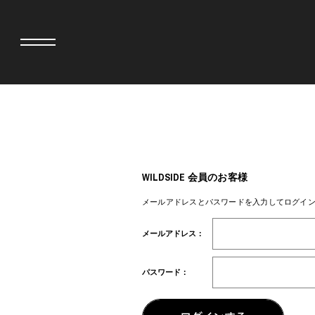
adidas originals × AVAVAV
MINEDENIM
adidas originals × Song for the Mute
MIYOSHI RUG
adidas originals × Wales Bonner
MOSS STUDI
WILDSIDE 会員のお客様
adidas originals × Willy Chavarria
三越製作所
AKILA
NEEDLES
メールアドレスとパスワードを入力してログイ
AMBUSH
NEIGHBORH
ANATOMICA
NEW ERA
メールアドレス：
BE@RBRICK
NOMARHYTHM
BlackEyePatch
NORTH NO N
BLUE BLUE
OOFOS
パスワード：
BROSH
PHINGERIN
CASETiFY
pillings
CHIVAS REGAL
POGGYTHEM