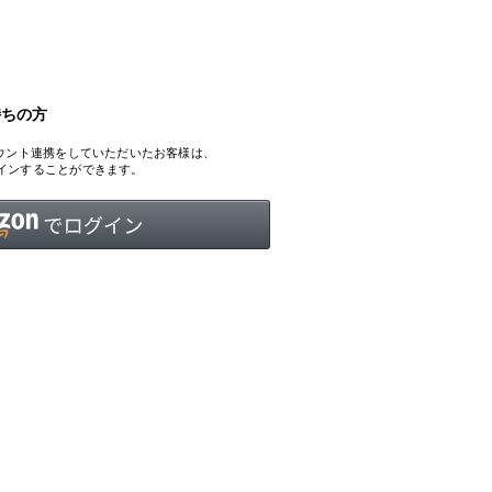
持ちの方
INTERVIEW
Fashion
、アカウント連携をしていただいたお客様は、
マスターピースと「黒」が出会う、漆黒の「バンブーチェ
ログインすることができます。
ア」
Shopping Guide
Contact
会社概要
利用規約
特定商取引法に基づく表示
プライバシーポリシー