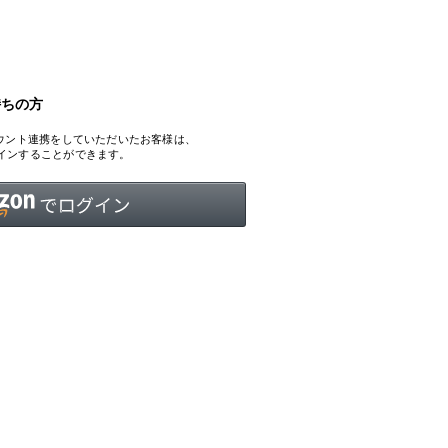
持ちの方
INTERVIEW
Fashion
、アカウント連携をしていただいたお客様は、
マスターピースと「黒」が出会う、漆黒の「バンブーチェ
ログインすることができます。
ア」
Shopping Guide
Contact
会社概要
利用規約
特定商取引法に基づく表示
プライバシーポリシー