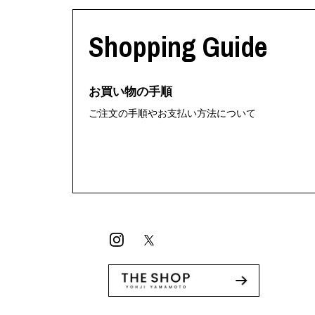
利工民
Y-3
M A S U
Y-3 NEIGHB
Shopping Guide
M/M (Paris)
Y's for men
Manhattan Portage BLACK LABEL
YAMANE INDU
MEDICOM TOY
YDOT
お買い物の手順
ご注文の手順やお支払い方法について