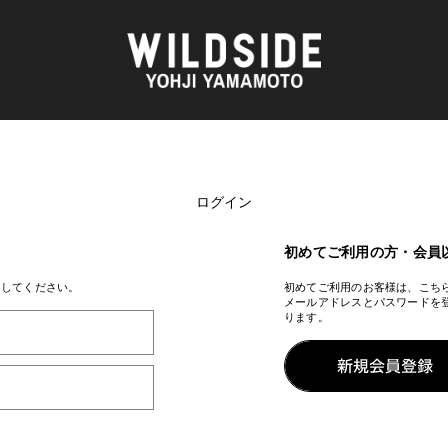
ログイン
AKIO NAGASAWA GALLERY
アウターウェア
天野 タケル
ニット
O
Brassai
シャツ
初めてご利用の方・会員
CA7RIEL & Paco Amoroso
カットソー
CHITO
パンツ
ンしてください。
初めてご利用のお客様は、こち
メールアドレスとパスワードを
OOD®
五木田 智央
スカート
ります。
梶芽衣子
ドレス
 TEXTILE
森山 大道
シューズ
AME
水の江 滝子
バッグ
鈴木 清順
ハット
TAKAY
アクセサリー
内田 すずめ
フォトグラフ
AN
シルクスクリーン