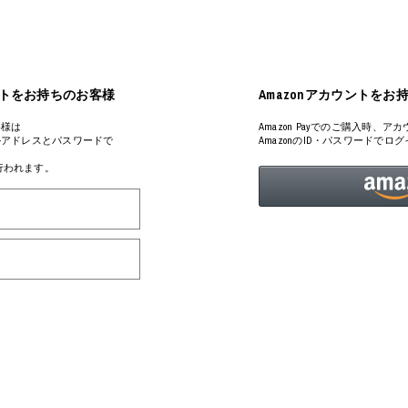
ART
ミクストメディア
オブジェ
ペインティング
n Featherbed
インテリア
ブック
アカウントをお持ちのお客様
Amazonアカウントをお
タジオ
xx
客様は
Amazon Payでのご購入時
るメールアドレスとパスワードで
AmazonのID・パスワードで
が行われます。
ビール黒ラベル
房
iKAWA
G&CO.
BONSAI
A
HJI YAMAMOTO
A