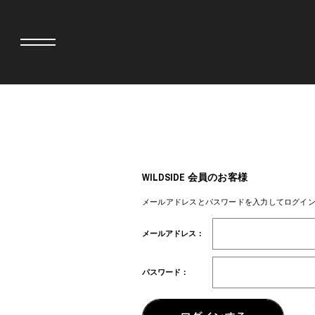
adidas originals × AVAVAV
MINEDENIM
adidas originals × Song for the Mute
MIYOSHI RUG
adidas originals × Wales Bonner
MOSS STUDI
WILDSIDE 会員のお客様
adidas originals × Willy Chavarria
三越製作所
AKILA
NEEDLES
メールアドレスとパスワードを入力してログイ
AMBUSH
NEIGHBORH
ANATOMICA
NEW ERA
メールアドレス：
BE@RBRICK
NOMARHYTHM
BlackEyePatch
NORTH NO N
BLUE BLUE
OOFOS
パスワード：
BROSH
PHINGERIN
CASETiFY
pillings
CHIVAS REGAL
POGGYTHEM