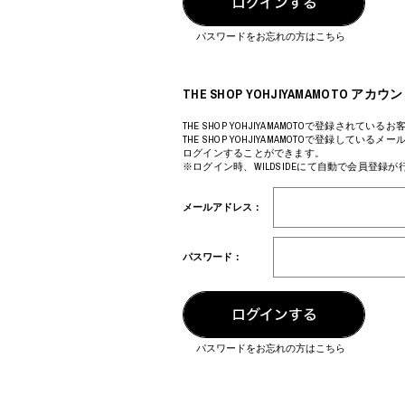
COTODAMA
PROLETA RE 
COW BOOKS
PYRENEX
パスワードをお忘れの方はこちら
Dear Stranger
RequaL≡
Dr.Martens
Rocky Mountai
ept
Room No.6
THE SHOP YOHJIYAMAMOTO 
EYEFUNNY OBJECTS
龍が如く ス
F.C.Real Bristol
©︎SAINT Mxxxx
THE SHOP YOHJIYAMAMOTOで登録されているお
THE SHOP YOHJIYAMAMOTOで登録してい
GELATO PIQUE
Schott
ログインすることができます。
God's True Cashmere
silkmasterSB
※ログイン時、WILDSIDEにて自動で会員登録
GOOPiMADE
SINN PURETÉ
HOLLYWOOD RANCH MARKET
SPIEWAK
メールアドレス：
Hydro Flask®
stein
HYSTERIC GLAMOUR
SUICOKE
IRACEMA
サッポロ生
パスワード：
IZUMONSTER
鈴木盛久工
一澤信三郎帆布
TETSUYA ISH
KANGOL
THE H.W.DO
KidSuper
TRADMAN’S 
Kie Einzelganger
WACKO MARI
パスワードをお忘れの方はこちら
KNIT GANG COUNCIL
Waterfront
Landscape Products
WILDSIDE YO
LASTMAN
WIND AND SE