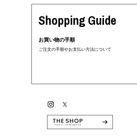
利工民
Y-3
M A S U
Y-3 NEIGHB
Shopping Guide
M/M (Paris)
Y's for men
Manhattan Portage BLACK LABEL
YAMANE INDU
MEDICOM TOY
YDOT
お買い物の手順
ご注文の手順やお支払い方法について