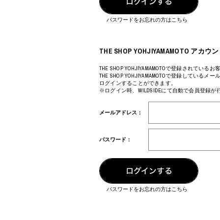
COTODAMA
PROLETA RE 
COW BOOKS
PYRENEX
パスワードをお忘れの方はこちら
Dear Stranger
RequaL≡
Dr.Martens
Rocky Mountai
ept
Room No.6
THE SHOP YOHJIYAMAMOTO 
EYEFUNNY OBJECTS
龍が如く ス
F.C.Real Bristol
©︎SAINT Mxxxx
THE SHOP YOHJIYAMAMOTOで登録されているお
THE SHOP YOHJIYAMAMOTOで登録してい
GELATO PIQUE
Schott
ログインすることができます。
God's True Cashmere
silkmasterSB
※ログイン時、WILDSIDEにて自動で会員登録
GOOPiMADE
SINN PURETÉ
HOLLYWOOD RANCH MARKET
SPIEWAK
メールアドレス：
Hydro Flask®
stein
HYSTERIC GLAMOUR
SUICOKE
IRACEMA
サッポロ生
パスワード：
IZUMONSTER
鈴木盛久工
一澤信三郎帆布
TETSUYA ISH
KANGOL
THE H.W.DO
KidSuper
TRADMAN’S 
Kie Einzelganger
WACKO MARI
パスワードをお忘れの方はこちら
KNIT GANG COUNCIL
Waterfront
Landscape Products
WILDSIDE YO
LASTMAN
WIND AND SE