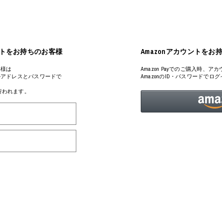
ART
ミクストメディア
オブジェ
ペインティング
n Featherbed
インテリア
ブック
アカウントをお持ちのお客様
Amazonアカウントをお
タジオ
xx
客様は
Amazon Payでのご購入時
るメールアドレスとパスワードで
AmazonのID・パスワードで
が行われます。
ビール黒ラベル
房
iKAWA
G&CO.
BONSAI
A
HJI YAMAMOTO
A