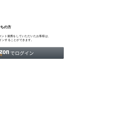
持ちの方
INTERVIEW
Fashion
、アカウント連携をしていただいたお客様は、
マスターピースと「黒」が出会う、漆黒の「バンブーチェ
ログインすることができます。
ア」
Shopping Guide
Contact
会社概要
利用規約
特定商取引法に基づく表示
プライバシーポリシー