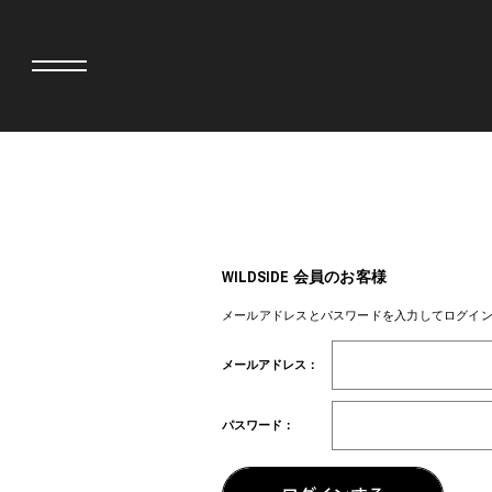
adidas originals × AVAVAV
MINEDENIM
adidas originals × Song for the Mute
MIYOSHI RUG
adidas originals × Wales Bonner
MOSS STUDI
WILDSIDE 会員のお客様
adidas originals × Willy Chavarria
三越製作所
AKILA
NEEDLES
メールアドレスとパスワードを入力してログイ
AMBUSH
NEIGHBORH
ANATOMICA
NEW ERA
メールアドレス：
BE@RBRICK
NOMARHYTHM
BlackEyePatch
NORTH NO N
BLUE BLUE
OOFOS
パスワード：
BROSH
PHINGERIN
CASETiFY
pillings
CHIVAS REGAL
POGGYTHEM