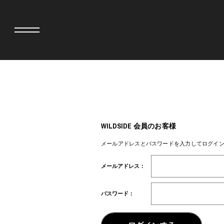
adidas originals × AVAVAV
MINEDENIM
adidas originals × Song for the Mute
MIYOSHI RUG
adidas originals × Wales Bonner
MOSS STUDI
WILDSIDE 会員のお客様
adidas originals × Willy Chavarria
三越製作所
AKILA
NEEDLES
メールアドレスとパスワードを入力してログイ
AMBUSH
NEIGHBORH
ANATOMICA
NEW ERA
メールアドレス：
BE@RBRICK
NOMARHYTHM
BlackEyePatch
NORTH NO N
BLUE BLUE
OOFOS
パスワード：
BROSH
PHINGERIN
CASETiFY
pillings
CHIVAS REGAL
POGGYTHEM