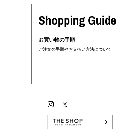
利工民
Y-3
M A S U
Y-3 NEIGHB
Shopping Guide
M/M (Paris)
Y's for men
Manhattan Portage BLACK LABEL
YAMANE INDU
MEDICOM TOY
YDOT
お買い物の手順
ご注文の手順やお支払い方法について