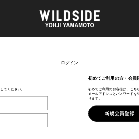
ログイン
AKIO NAGASAWA GALLERY
アウターウェア
天野 タケル
ニット
O
Brassai
シャツ
初めてご利用の方・会員
CA7RIEL & Paco Amoroso
カットソー
CHITO
パンツ
ンしてください。
初めてご利用のお客様は、こち
メールアドレスとパスワードを
OOD®
五木田 智央
スカート
ります。
梶芽衣子
ドレス
 TEXTILE
森山 大道
シューズ
AME
水の江 滝子
バッグ
鈴木 清順
ハット
TAKAY
アクセサリー
内田 すずめ
フォトグラフ
AN
シルクスクリーン