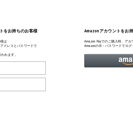
ART
ミクストメディア
オブジェ
ペインティング
n Featherbed
インテリア
ブック
アカウントをお持ちのお客様
Amazonアカウントをお
タジオ
xx
客様は
Amazon Payでのご購入時
るメールアドレスとパスワードで
AmazonのID・パスワードで
が行われます。
ビール黒ラベル
房
iKAWA
G&CO.
BONSAI
A
HJI YAMAMOTO
A