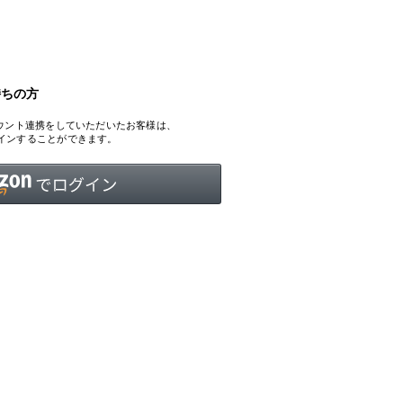
持ちの方
INTERVIEW
Fashion
、アカウント連携をしていただいたお客様は、
マスターピースと「黒」が出会う、漆黒の「バンブーチェ
ログインすることができます。
ア」
Shopping Guide
Contact
会社概要
利用規約
特定商取引法に基づく表示
プライバシーポリシー