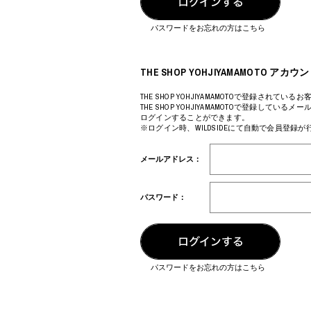
COTODAMA
PROLETA RE 
COW BOOKS
PYRENEX
パスワードをお忘れの方はこちら
Dear Stranger
RequaL≡
Dr.Martens
Rocky Mountai
ept
Room No.6
THE SHOP YOHJIYAMAMOTO 
EYEFUNNY OBJECTS
龍が如く ス
F.C.Real Bristol
©︎SAINT Mxxxx
THE SHOP YOHJIYAMAMOTOで登録されているお
THE SHOP YOHJIYAMAMOTOで登録してい
GELATO PIQUE
Schott
ログインすることができます。
God's True Cashmere
silkmasterSB
※ログイン時、WILDSIDEにて自動で会員登録
GOOPiMADE
SINN PURETÉ
HOLLYWOOD RANCH MARKET
SPIEWAK
メールアドレス：
Hydro Flask®
stein
HYSTERIC GLAMOUR
SUICOKE
IRACEMA
サッポロ生
パスワード：
IZUMONSTER
鈴木盛久工
一澤信三郎帆布
TETSUYA ISH
KANGOL
THE H.W.DO
KidSuper
TRADMAN’S 
Kie Einzelganger
WACKO MARI
パスワードをお忘れの方はこちら
KNIT GANG COUNCIL
Waterfront
Landscape Products
WILDSIDE YO
LASTMAN
WIND AND SE