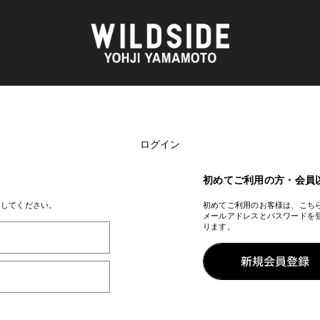
ログイン
AKIO NAGASAWA GALLERY
アウターウェア
O
天野 タケル
ニット
Brassai
シャツ
初めてご利用の方・会員
CA7RIEL & Paco Amoroso
カットソー
OOD®
CHITO
パンツ
ンしてください。
初めてご利用のお客様は、こち
メールアドレスとパスワードを
五木田 智央
スカート
ります。
 TEXTILE
梶芽衣子
ドレス
AME
森山 大道
シューズ
水の江 滝子
バッグ
鈴木 清順
ハット
TAKAY
アクセサリー
AN
内田 すずめ
フォトグラフ
ART
シルクスクリーン