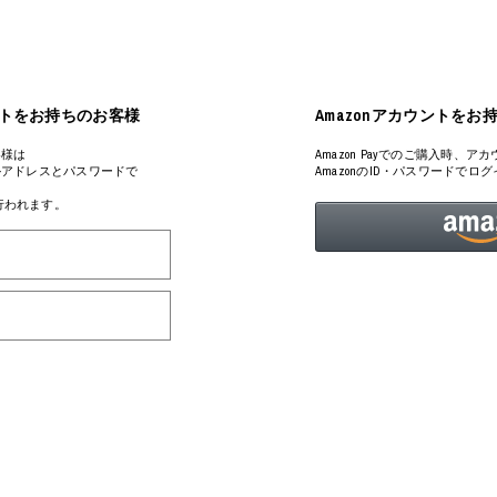
ミクストメディア
オブジェ
n Featherbed
ペインティング
インテリア
タジオ
ブック
アカウントをお持ちのお客様
Amazonアカウントをお
xx
客様は
Amazon Payでのご購入時
るメールアドレスとパスワードで
AmazonのID・パスワードで
が行われます。
ビール黒ラベル
房
iKAWA
G&CO.
BONSAI
A
HJI YAMAMOTO
A