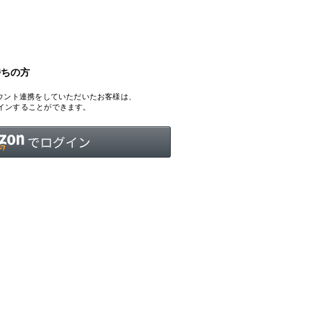
持ちの方
INTERVIEW
Fashion
、アカウント連携をしていただいたお客様は、
マスターピースと「黒」が出会う、漆黒の「バンブーチェ
ログインすることができます。
ア」
Shopping Guide
Contact
会社概要
利用規約
特定商取引法に基づく表示
プライバシーポリシー