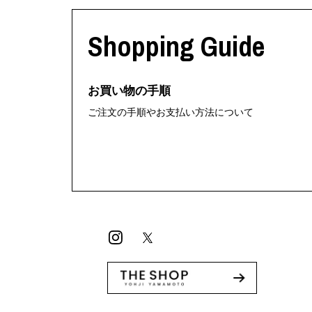
M A S U
Y-3 NEIGHB
M/M (Paris)
Y's for men
Shopping Guide
Manhattan Portage BLACK LABEL
YAMANE INDU
MEDICOM TOY
YDOT
MINEDENIM
お買い物の手順
ご注文の手順やお支払い方法について