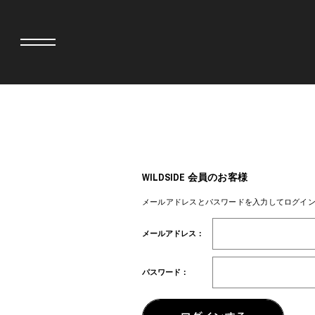
adidas originals × AVAVAV
MIYOSHI RUG
adidas originals × Song for the Mute
MOSS STUDI
adidas originals × Wales Bonner
三越製作所
WILDSIDE 会員のお客様
adidas originals × Willy Chavarria
NEEDLES
AKILA
NEIGHBORH
メールアドレスとパスワードを入力してログイ
AMBUSH
NEW ERA
ANATOMICA
NOMARHYTHM
メールアドレス：
BE@RBRICK
NORTH NO N
BlackEyePatch
OOFOS
BLUE BLUE
PHINGERIN
パスワード：
BROSH
pillings
CASETiFY
POGGYTHEM
CHIVAS REGAL
PROLETA RE 