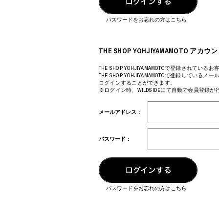
COTODAMA
PYRENEX
COW BOOKS
RequaL≡
パスワードをお忘れの方はこちら
Dear Stranger
Rocky Mountai
Dr.Martens
Room No.6
EYEFUNNY OBJECTS
龍が如く ス
THE SHOP YOHJIYAMAMOTO 
F.C.Real Bristol
©︎SAINT Mxxxx
GELATO PIQUE
Schott
THE SHOP YOHJIYAMAMOTOで登録されているお
THE SHOP YOHJIYAMAMOTOで登録してい
God's True Cashmere
silkmasterSB
ログインすることができます。
GOOPiMADE
SINN PURETÉ
※ログイン時、WILDSIDEにて自動で会員登録
HOLLYWOOD RANCH MARKET
SPIEWAK
Hydro Flask®
stein
メールアドレス：
HYSTERIC GLAMOUR
SUICOKE
IRACEMA
サッポロ生
IZUMONSTER
鈴木盛久工
パスワード：
一澤信三郎帆布
TETSUYA ISH
KANGOL
THE H.W.DO
KidSuper
TRADMAN’S 
Kie Einzelganger
WACKO MARI
KNIT GANG COUNCIL
Waterfront
パスワードをお忘れの方はこちら
Landscape Products
WILDSIDE YO
LASTMAN
WIND AND SE
利工民
Y-3