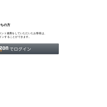
持ちの方
INTERVIEW
Fashion
、アカウント連携をしていただいたお客様は、
マスターピースと「黒」が出会う、漆黒の「バンブーチェ
ログインすることができます。
ア」
Shopping Guide
Contact
会社概要
利用規約
特定商取引法に基づく表示
プライバシーポリシー