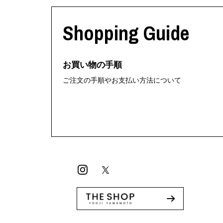
利工民
Y-3
M A S U
Y-3 NEIGHB
Shopping Guide
M/M (Paris)
Y's for men
Manhattan Portage BLACK LABEL
YAMANE INDU
MEDICOM TOY
YDOT
お買い物の手順
ご注文の手順やお支払い方法について