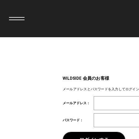
adidas originals × AVAVAV
MINEDENIM
adidas originals × Song for the Mute
MIYOSHI RUG
adidas originals × Wales Bonner
MOSS STUDI
WILDSIDE 会員のお客様
adidas originals × Willy Chavarria
三越製作所
AKILA
NEEDLES
メールアドレスとパスワードを入力してログイ
AMBUSH
NEIGHBORH
ANATOMICA
NEW ERA
メールアドレス：
BE@RBRICK
NOMARHYTHM
BlackEyePatch
NORTH NO N
BLUE BLUE
OOFOS
パスワード：
BROSH
PHINGERIN
CASETiFY
pillings
CHIVAS REGAL
POGGYTHEM