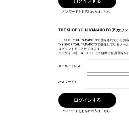
COTODAMA
PROLETA RE 
COW BOOKS
PYRENEX
パスワードをお忘れの方はこちら
Dear Stranger
RequaL≡
Dr.Martens
Rocky Mountai
ept
Room No.6
THE SHOP YOHJIYAMAMOTO 
EYEFUNNY OBJECTS
龍が如く ス
F.C.Real Bristol
©︎SAINT Mxxxx
THE SHOP YOHJIYAMAMOTOで登録されているお
THE SHOP YOHJIYAMAMOTOで登録してい
GELATO PIQUE
Schott
ログインすることができます。
God's True Cashmere
silkmasterSB
※ログイン時、WILDSIDEにて自動で会員登録
GOOPiMADE
SINN PURETÉ
HOLLYWOOD RANCH MARKET
SPIEWAK
メールアドレス：
Hydro Flask®
stein
HYSTERIC GLAMOUR
SUICOKE
IRACEMA
サッポロ生
パスワード：
IZUMONSTER
鈴木盛久工
一澤信三郎帆布
TETSUYA ISH
KANGOL
THE H.W.DO
KidSuper
TRADMAN’S 
Kie Einzelganger
WACKO MARI
パスワードをお忘れの方はこちら
KNIT GANG COUNCIL
Waterfront
Landscape Products
WILDSIDE YO
LASTMAN
WIND AND SE