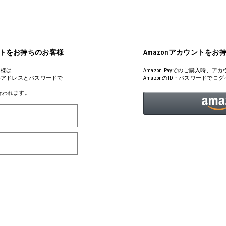
ART
ミクストメディア
オブジェ
ペインティング
n Featherbed
インテリア
ブック
アカウントをお持ちのお客様
Amazonアカウントをお
タジオ
xx
客様は
Amazon Payでのご購入時
るメールアドレスとパスワードで
AmazonのID・パスワードで
が行われます。
ビール黒ラベル
房
iKAWA
G&CO.
BONSAI
A
HJI YAMAMOTO
A