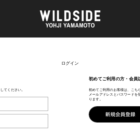
ログイン
AKIO NAGASAWA GALLERY
アウターウェア
天野 タケル
ニット
O
Brassai
シャツ
初めてご利用の方・会員
CA7RIEL & Paco Amoroso
カットソー
CHITO
パンツ
ンしてください。
初めてご利用のお客様は、こち
メールアドレスとパスワードを
OOD®
五木田 智央
スカート
ります。
梶芽衣子
ドレス
 TEXTILE
森山 大道
シューズ
AME
水の江 滝子
バッグ
鈴木 清順
ハット
TAKAY
アクセサリー
内田 すずめ
フォトグラフ
AN
シルクスクリーン