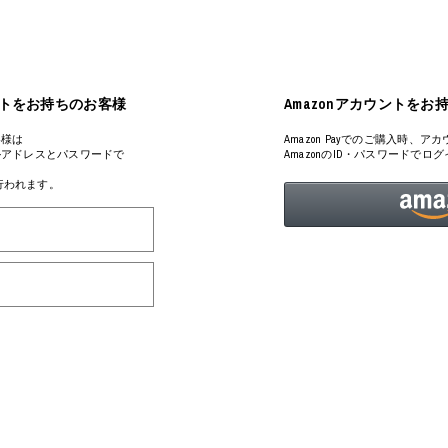
ART
ミクストメディア
オブジェ
ペインティング
n Featherbed
インテリア
ブック
アカウントをお持ちのお客様
Amazonアカウントをお
タジオ
xx
客様は
Amazon Payでのご購入時
るメールアドレスとパスワードで
AmazonのID・パスワードで
が行われます。
ビール黒ラベル
房
iKAWA
G&CO.
BONSAI
A
HJI YAMAMOTO
A