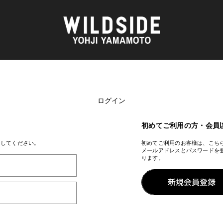
ログイン
AKIO NAGASAWA GALLERY
アウターウェア
天野 タケル
ニット
O
Brassai
シャツ
初めてご利用の方・会員
CA7RIEL & Paco Amoroso
カットソー
CHITO
パンツ
ンしてください。
初めてご利用のお客様は、こち
メールアドレスとパスワードを
OOD®
五木田 智央
スカート
ります。
梶芽衣子
ドレス
 TEXTILE
森山 大道
シューズ
AME
水の江 滝子
バッグ
鈴木 清順
ハット
TAKAY
アクセサリー
内田 すずめ
フォトグラフ
AN
シルクスクリーン