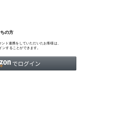
持ちの方
INTERVIEW
Fashion
、アカウント連携をしていただいたお客様は、
マスターピースと「黒」が出会う、漆黒の「バンブーチェ
ログインすることができます。
ア」
Shopping Guide
Contact
会社概要
利用規約
特定商取引法に基づく表示
プライバシーポリシー