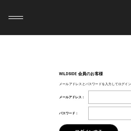
adidas originals × AVAVAV
MINEDENIM
adidas originals × Song for the Mute
MIYOSHI RUG
adidas originals × Wales Bonner
MOSS STUDI
WILDSIDE 会員のお客様
adidas originals × Willy Chavarria
三越製作所
AKILA
NEEDLES
メールアドレスとパスワードを入力してログイ
AMBUSH
NEIGHBORH
ANATOMICA
NEW ERA
メールアドレス：
BE@RBRICK
NOMARHYTHM
BlackEyePatch
NORTH NO N
BLUE BLUE
OOFOS
パスワード：
BROSH
PHINGERIN
CASETiFY
pillings
CHIVAS REGAL
POGGYTHEM