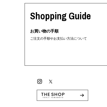
利工民
Y-3
M A S U
Y-3 NEIGHB
Shopping Guide
M/M (Paris)
Y's for men
Manhattan Portage BLACK LABEL
YAMANE INDU
MEDICOM TOY
YDOT
お買い物の手順
ご注文の手順やお支払い方法について