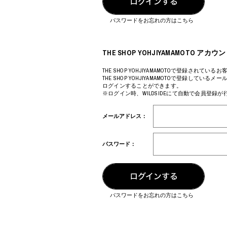
COTODAMA
PROLETA RE 
COW BOOKS
PYRENEX
パスワードをお忘れの方はこちら
Dear Stranger
RequaL≡
Dr.Martens
Rocky Mountai
ept
Room No.6
THE SHOP YOHJIYAMAMOTO 
EYEFUNNY OBJECTS
龍が如く ス
F.C.Real Bristol
©︎SAINT Mxxxx
THE SHOP YOHJIYAMAMOTOで登録されているお
THE SHOP YOHJIYAMAMOTOで登録してい
GELATO PIQUE
Schott
ログインすることができます。
God's True Cashmere
silkmasterSB
※ログイン時、WILDSIDEにて自動で会員登録
GOOPiMADE
SINN PURETÉ
HOLLYWOOD RANCH MARKET
SPIEWAK
メールアドレス：
Hydro Flask®
stein
HYSTERIC GLAMOUR
SUICOKE
IRACEMA
サッポロ生
パスワード：
IZUMONSTER
鈴木盛久工
一澤信三郎帆布
TETSUYA ISH
KANGOL
THE H.W.DO
KidSuper
TRADMAN’S 
Kie Einzelganger
WACKO MARI
パスワードをお忘れの方はこちら
KNIT GANG COUNCIL
Waterfront
Landscape Products
WILDSIDE YO
LASTMAN
WIND AND SE