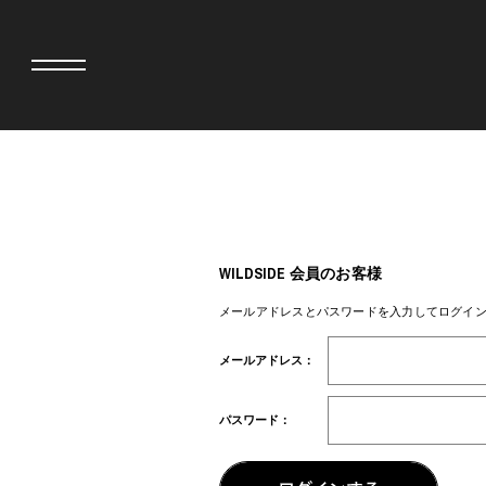
adidas originals × AVAVAV
MINEDENIM
adidas originals × Song for the Mute
MIYOSHI RUG
adidas originals × Wales Bonner
MOSS STUDI
WILDSIDE 会員のお客様
adidas originals × Willy Chavarria
三越製作所
AKILA
NEEDLES
メールアドレスとパスワードを入力してログイ
AMBUSH
NEIGHBORH
ANATOMICA
NEW ERA
メールアドレス：
BE@RBRICK
NOMARHYTHM
BlackEyePatch
NORTH NO N
BLUE BLUE
OOFOS
パスワード：
BROSH
PHINGERIN
CASETiFY
pillings
CHIVAS REGAL
POGGYTHEM