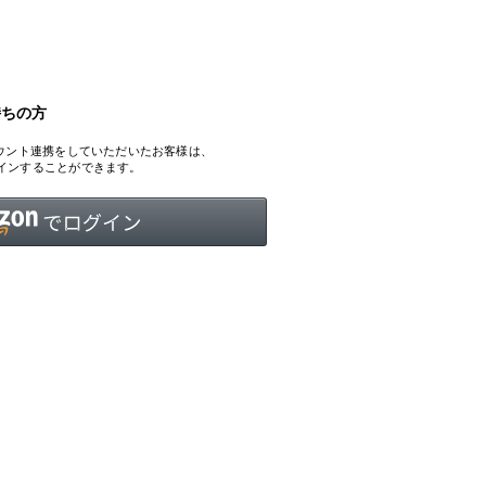
持ちの方
INTERVIEW
Fashion
、アカウント連携をしていただいたお客様は、
マスターピースと「黒」が出会う、漆黒の「バンブーチェ
ログインすることができます。
ア」
Shopping Guide
Contact
会社概要
利用規約
特定商取引法に基づく表示
プライバシーポリシー