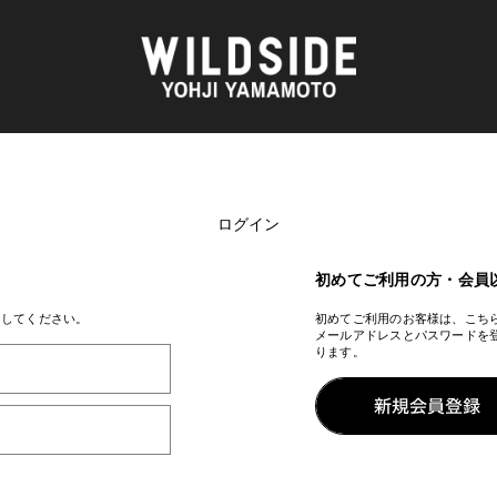
ログイン
AKIO NAGASAWA GALLERY
アウターウェア
天野 タケル
ニット
O
Brassai
シャツ
初めてご利用の方・会員
CA7RIEL & Paco Amoroso
カットソー
CHITO
パンツ
ンしてください。
初めてご利用のお客様は、こち
メールアドレスとパスワードを
OOD®
五木田 智央
スカート
ります。
梶芽衣子
ドレス
 TEXTILE
森山 大道
シューズ
AME
水の江 滝子
バッグ
鈴木 清順
ハット
TAKAY
アクセサリー
内田 すずめ
フォトグラフ
AN
シルクスクリーン