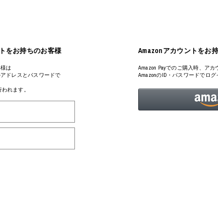
ART
ミクストメディア
オブジェ
ペインティング
n Featherbed
インテリア
ブック
アカウントをお持ちのお客様
Amazonアカウントをお
タジオ
xx
客様は
Amazon Payでのご購入時
るメールアドレスとパスワードで
AmazonのID・パスワードで
が行われます。
ビール黒ラベル
房
iKAWA
G&CO.
BONSAI
A
HJI YAMAMOTO
A