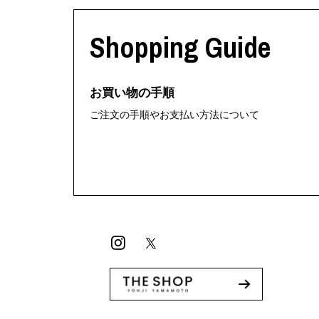
利工民
Y-3
M A S U
Y-3 NEIGHB
Shopping Guide
M/M (Paris)
Y's for men
Manhattan Portage BLACK LABEL
YAMANE INDU
MEDICOM TOY
YDOT
お買い物の手順
ご注文の手順やお支払い方法について