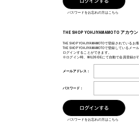
COTODAMA
PROLETA RE 
COW BOOKS
PYRENEX
パスワードをお忘れの方はこちら
Dear Stranger
RequaL≡
Dr.Martens
Rocky Mountai
ept
Room No.6
THE SHOP YOHJIYAMAMOTO 
EYEFUNNY OBJECTS
龍が如く ス
F.C.Real Bristol
©︎SAINT Mxxxx
THE SHOP YOHJIYAMAMOTOで登録されているお
THE SHOP YOHJIYAMAMOTOで登録してい
GELATO PIQUE
Schott
ログインすることができます。
God's True Cashmere
silkmasterSB
※ログイン時、WILDSIDEにて自動で会員登録
GOOPiMADE
SINN PURETÉ
HOLLYWOOD RANCH MARKET
SPIEWAK
メールアドレス：
Hydro Flask®
stein
HYSTERIC GLAMOUR
SUICOKE
IRACEMA
サッポロ生
パスワード：
IZUMONSTER
鈴木盛久工
一澤信三郎帆布
TETSUYA ISH
KANGOL
THE H.W.DO
KidSuper
TRADMAN’S 
Kie Einzelganger
WACKO MARI
パスワードをお忘れの方はこちら
KNIT GANG COUNCIL
Waterfront
Landscape Products
WILDSIDE YO
LASTMAN
WIND AND SE