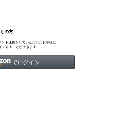
持ちの方
INTERVIEW
Fashion
、アカウント連携をしていただいたお客様は、
マスターピースと「黒」が出会う、漆黒の「バンブーチェ
ログインすることができます。
ア」
Shopping Guide
Contact
会社概要
利用規約
特定商取引法に基づく表示
プライバシーポリシー