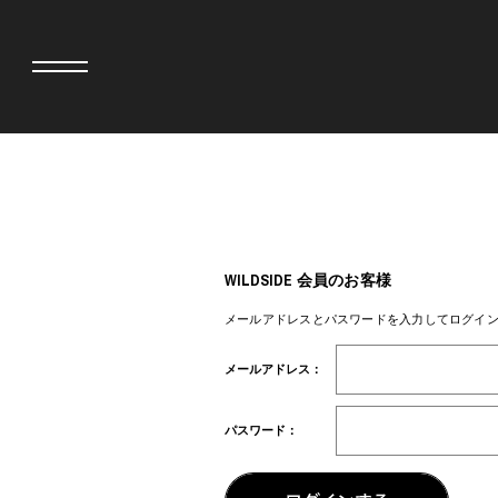
adidas originals × AVAVAV
MINEDENIM
adidas originals × Song for the Mute
MIYOSHI RUG
adidas originals × Wales Bonner
MOSS STUDI
WILDSIDE 会員のお客様
adidas originals × Willy Chavarria
三越製作所
AKILA
NEEDLES
メールアドレスとパスワードを入力してログイ
AMBUSH
NEIGHBORH
ANATOMICA
NEW ERA
メールアドレス：
BE@RBRICK
NOMARHYTHM
BlackEyePatch
NORTH NO N
BLUE BLUE
OOFOS
パスワード：
BROSH
PHINGERIN
CASETiFY
pillings
CHIVAS REGAL
POGGYTHEM