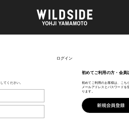
ログイン
AKIO NAGASAWA GALLERY
アウターウェア
天野 タケル
ニット
O
Brassai
シャツ
初めてご利用の方・会員
CA7RIEL & Paco Amoroso
カットソー
CHITO
パンツ
ンしてください。
初めてご利用のお客様は、こち
メールアドレスとパスワードを
OOD®
五木田 智央
スカート
ります。
梶芽衣子
ドレス
 TEXTILE
森山 大道
シューズ
AME
水の江 滝子
バッグ
鈴木 清順
ハット
TAKAY
アクセサリー
内田 すずめ
フォトグラフ
AN
シルクスクリーン