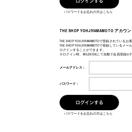
COTODAMA
PROLETA RE 
COW BOOKS
PYRENEX
パスワードをお忘れの方はこちら
Dear Stranger
RequaL≡
Dr.Martens
Rocky Mountai
ept
Room No.6
THE SHOP YOHJIYAMAMOTO 
EYEFUNNY OBJECTS
龍が如く ス
F.C.Real Bristol
©︎SAINT Mxxxx
THE SHOP YOHJIYAMAMOTOで登録されているお
THE SHOP YOHJIYAMAMOTOで登録してい
GELATO PIQUE
Schott
ログインすることができます。
God's True Cashmere
silkmasterSB
※ログイン時、WILDSIDEにて自動で会員登録
GOOPiMADE
SINN PURETÉ
HOLLYWOOD RANCH MARKET
SPIEWAK
メールアドレス：
Hydro Flask®
stein
HYSTERIC GLAMOUR
SUICOKE
IRACEMA
サッポロ生
パスワード：
IZUMONSTER
鈴木盛久工
一澤信三郎帆布
TETSUYA ISH
KANGOL
THE H.W.DO
KidSuper
TRADMAN’S 
Kie Einzelganger
WACKO MARI
パスワードをお忘れの方はこちら
KNIT GANG COUNCIL
Waterfront
Landscape Products
WILDSIDE YO
LASTMAN
WIND AND SE