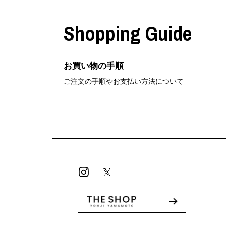
利工民
Y-3
M A S U
Y-3 NEIGHB
Shopping Guide
M/M (Paris)
Y's for men
Manhattan Portage BLACK LABEL
YAMANE INDU
MEDICOM TOY
YDOT
お買い物の手順
ご注文の手順やお支払い方法について