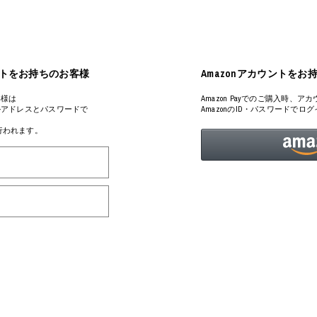
ART
ミクストメディア
オブジェ
ペインティング
n Featherbed
インテリア
ブック
アカウントをお持ちのお客様
Amazonアカウントをお
タジオ
xx
客様は
Amazon Payでのご購入時
るメールアドレスとパスワードで
AmazonのID・パスワードで
が行われます。
ビール黒ラベル
房
iKAWA
G&CO.
BONSAI
A
HJI YAMAMOTO
A