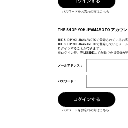
COTODAMA
PYRENEX
COW BOOKS
RequaL≡
パスワードをお忘れの方はこちら
Dear Stranger
Rocky Mountai
Dr.Martens
Room No.6
EYEFUNNY OBJECTS
龍が如く ス
THE SHOP YOHJIYAMAMOTO 
F.C.Real Bristol
©︎SAINT Mxxxx
GELATO PIQUE
Schott
THE SHOP YOHJIYAMAMOTOで登録されているお
THE SHOP YOHJIYAMAMOTOで登録してい
God's True Cashmere
silkmasterSB
ログインすることができます。
GOOPiMADE
SINN PURETÉ
※ログイン時、WILDSIDEにて自動で会員登録
HOLLYWOOD RANCH MARKET
SPIEWAK
Hydro Flask®
stein
メールアドレス：
HYSTERIC GLAMOUR
SUICOKE
IRACEMA
サッポロ生
IZUMONSTER
鈴木盛久工
パスワード：
一澤信三郎帆布
TETSUYA ISH
KANGOL
THE H.W.DO
KidSuper
TRADMAN’S 
Kie Einzelganger
WACKO MARI
KNIT GANG COUNCIL
Waterfront
パスワードをお忘れの方はこちら
Landscape Products
WILDSIDE YO
LASTMAN
WIND AND SE
利工民
Y-3