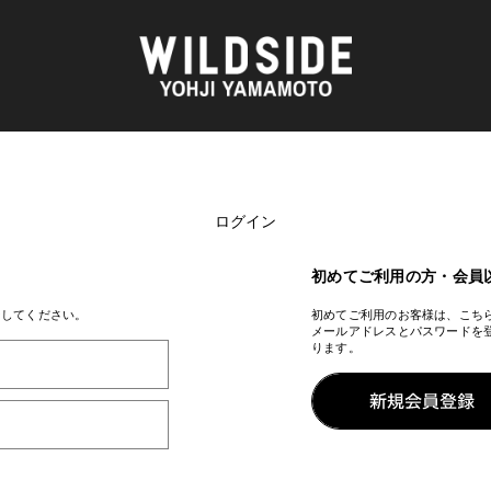
ログイン
AKIO NAGASAWA GALLERY
アウターウェア
O
天野 タケル
ニット
Brassai
シャツ
初めてご利用の方・会員
CA7RIEL & Paco Amoroso
カットソー
OOD®
CHITO
パンツ
ンしてください。
初めてご利用のお客様は、こち
メールアドレスとパスワードを
五木田 智央
スカート
ります。
 TEXTILE
梶芽衣子
ドレス
AME
森山 大道
シューズ
水の江 滝子
バッグ
鈴木 清順
ハット
TAKAY
アクセサリー
AN
内田 すずめ
フォトグラフ
ART
シルクスクリーン