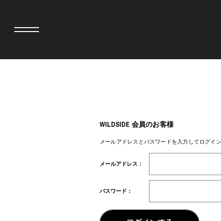
adidas originals × AVAVAV
MIYOSHI RUG
adidas originals × Song for the Mute
MOSS STUDI
adidas originals × Wales Bonner
三越製作所
WILDSIDE 会員のお客様
adidas originals × Willy Chavarria
NEEDLES
AKILA
NEIGHBORH
メールアドレスとパスワードを入力してログイ
AMBUSH
NEW ERA
ANATOMICA
NOMARHYTHM
メールアドレス：
BE@RBRICK
NORTH NO N
BlackEyePatch
OOFOS
BLUE BLUE
PHINGERIN
パスワード：
BROSH
pillings
CASETiFY
POGGYTHEM
CHIVAS REGAL
PROLETA RE 