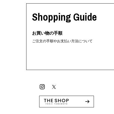
M A S U
Y-3 NEIGHB
M/M (Paris)
Y's for men
Shopping Guide
Manhattan Portage BLACK LABEL
YAMANE INDU
MEDICOM TOY
YDOT
MINEDENIM
お買い物の手順
ご注文の手順やお支払い方法について