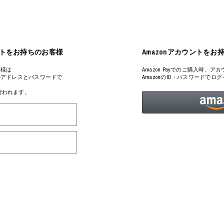
ミクストメディア
オブジェ
n Featherbed
ペインティング
インテリア
タジオ
ブック
アカウントをお持ちのお客様
Amazonアカウントをお
xx
客様は
Amazon Payでのご購入時
るメールアドレスとパスワードで
AmazonのID・パスワードで
が行われます。
ビール黒ラベル
房
iKAWA
G&CO.
BONSAI
A
HJI YAMAMOTO
A