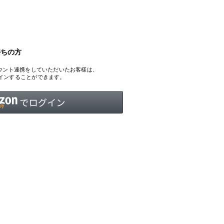
持ちの方
INTERVIEW
Fashion
、アカウント連携をしていただいたお客様は、
マスターピースと「黒」が出会う、漆黒の「バンブーチェ
ログインすることができます。
ア」
Shopping Guide
Contact
会社概要
利用規約
特定商取引法に基づく表示
プライバシーポリシー