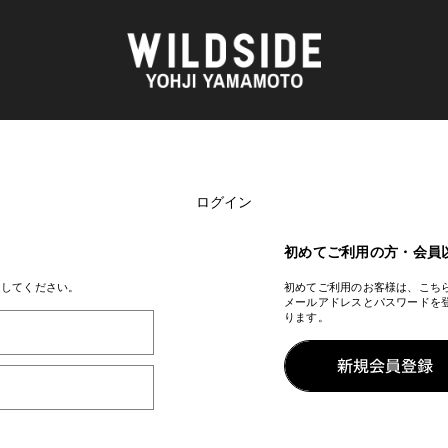
ログイン
AKIO NAGASAWA GALLERY
アウターウェア
天野 タケル
ニット
O
Brassai
シャツ
初めてご利用の方・会員
CA7RIEL & Paco Amoroso
カットソー
CHITO
パンツ
ンしてください。
初めてご利用のお客様は、こち
メールアドレスとパスワードを
OOD®
五木田 智央
スカート
ります。
梶芽衣子
ドレス
 TEXTILE
森山 大道
シューズ
AME
水の江 滝子
バッグ
鈴木 清順
ハット
TAKAY
アクセサリー
内田 すずめ
フォトグラフ
AN
シルクスクリーン