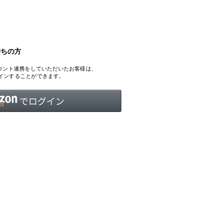
持ちの方
INTERVIEW
Fashion
、アカウント連携をしていただいたお客様は、
マスターピースと「黒」が出会う、漆黒の「バンブーチェ
ログインすることができます。
ア」
Shopping Guide
Contact
会社概要
利用規約
特定商取引法に基づく表示
プライバシーポリシー