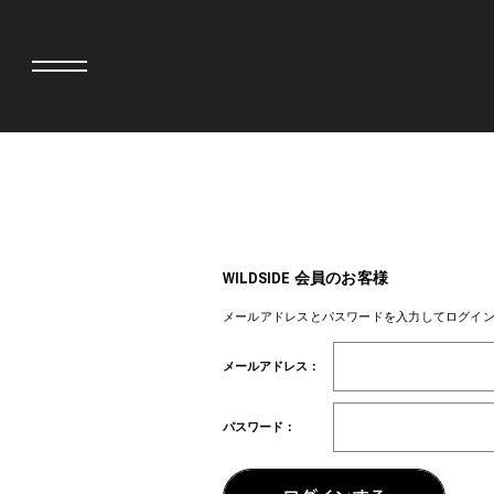
adidas originals × AVAVAV
MINEDENIM
adidas originals × Song for the Mute
MIYOSHI RUG
adidas originals × Wales Bonner
MOSS STUDI
WILDSIDE 会員のお客様
adidas originals × Willy Chavarria
三越製作所
AKILA
NEEDLES
メールアドレスとパスワードを入力してログイ
AMBUSH
NEIGHBORH
ANATOMICA
NEW ERA
メールアドレス：
BE@RBRICK
NOMARHYTHM
BlackEyePatch
NORTH NO N
BLUE BLUE
OOFOS
パスワード：
BROSH
PHINGERIN
CASETiFY
pillings
CHIVAS REGAL
POGGYTHEM