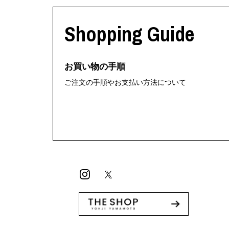
利工民
Y-3
M A S U
Y-3 NEIGHB
Shopping Guide
M/M (Paris)
Y's for men
Manhattan Portage BLACK LABEL
YAMANE INDU
MEDICOM TOY
YDOT
お買い物の手順
ご注文の手順やお支払い方法について