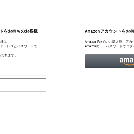
ART
ミクストメディア
オブジェ
ペインティング
n Featherbed
インテリア
ブック
アカウントをお持ちのお客様
Amazonアカウントをお
タジオ
xx
客様は
Amazon Payでのご購入時
るメールアドレスとパスワードで
AmazonのID・パスワードで
が行われます。
ビール黒ラベル
房
iKAWA
G&CO.
BONSAI
A
HJI YAMAMOTO
A