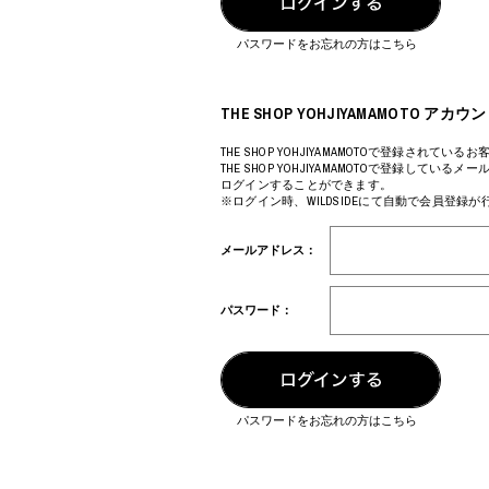
COTODAMA
PROLETA RE 
COW BOOKS
PYRENEX
パスワードをお忘れの方はこちら
Dear Stranger
RequaL≡
Dr.Martens
Rocky Mountai
ept
Room No.6
THE SHOP YOHJIYAMAMOTO 
EYEFUNNY OBJECTS
龍が如く ス
F.C.Real Bristol
©︎SAINT Mxxxx
THE SHOP YOHJIYAMAMOTOで登録されているお
THE SHOP YOHJIYAMAMOTOで登録してい
GELATO PIQUE
Schott
ログインすることができます。
God's True Cashmere
silkmasterSB
※ログイン時、WILDSIDEにて自動で会員登録
GOOPiMADE
SINN PURETÉ
HOLLYWOOD RANCH MARKET
SPIEWAK
メールアドレス：
Hydro Flask®
stein
HYSTERIC GLAMOUR
SUICOKE
IRACEMA
サッポロ生
パスワード：
IZUMONSTER
鈴木盛久工
一澤信三郎帆布
TETSUYA ISH
KANGOL
THE H.W.DO
KidSuper
TRADMAN’S 
Kie Einzelganger
WACKO MARI
パスワードをお忘れの方はこちら
KNIT GANG COUNCIL
Waterfront
Landscape Products
WILDSIDE YO
LASTMAN
WIND AND SE