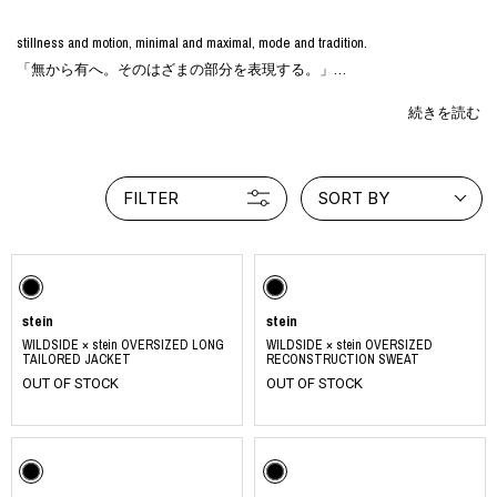
stillness and motion, minimal and maximal, mode and tradition.
「無から有へ。そのはざまの部分を表現する。」
続きを読む
をコンセプトに展開。
静かで強い、美しい洋服を製作しお届け出来たら。
静謐で、凛とした空気感のプロダクトを製作しお届け出来たら。
FILTER
SORT BY
そんな想いで日々の活動を積み重ねています。
https://www.instagram.com/ssstein_design/
stein
stein
WILDSIDE × stein OVERSIZED LONG
WILDSIDE × stein OVERSIZED
TAILORED JACKET
RECONSTRUCTION SWEAT
OUT OF STOCK
OUT OF STOCK