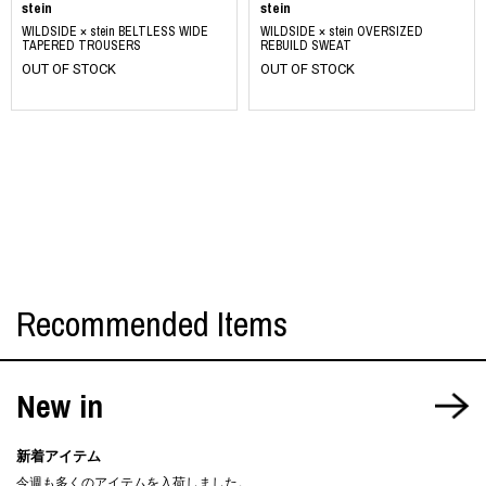
stein
stein
WILDSIDE × stein BELTLESS WIDE
WILDSIDE × stein OVERSIZED
TAPERED TROUSERS
REBUILD SWEAT
OUT OF STOCK
OUT OF STOCK
Recommended Items
New in
新着アイテム
今週も多くのアイテムを入荷しました。