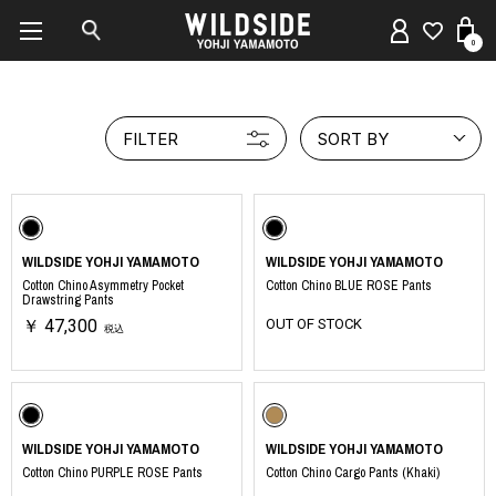
0
FILTER
SORT BY
WILDSIDE YOHJI YAMAMOTO
WILDSIDE YOHJI YAMAMOTO
Cotton Chino Asymmetry Pocket
Cotton Chino BLUE ROSE Pants
Drawstring Pants
￥ 47,300
OUT OF STOCK
税込
WILDSIDE YOHJI YAMAMOTO
WILDSIDE YOHJI YAMAMOTO
Cotton Chino PURPLE ROSE Pants
Cotton Chino Cargo Pants (Khaki)