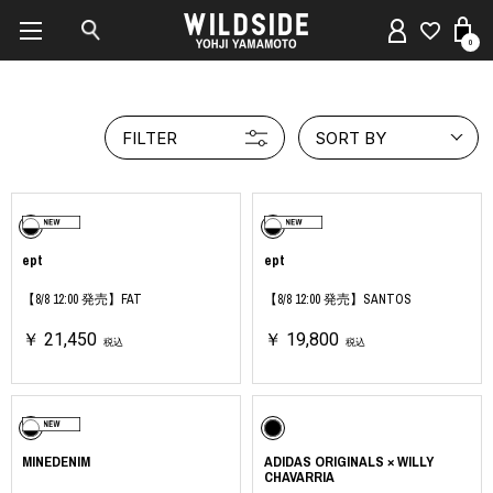
0
FILTER
SORT BY
ept
ept
【8/8 12:00 発売】FAT
【8/8 12:00 発売】SANTOS
￥ 21,450
￥ 19,800
税込
税込
MINEDENIM
ADIDAS ORIGINALS × WILLY
CHAVARRIA