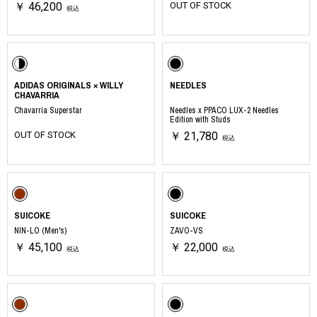
￥ 46,200
OUT OF STOCK
税込
ADIDAS ORIGINALS × WILLY
NEEDLES
CHAVARRIA
Chavarria Superstar
Needles x PPACO LUX-2 Needles
Edition with Studs
OUT OF STOCK
￥ 21,780
税込
SUICOKE
SUICOKE
NIN-LO (Men's)
ZAVO-VS
￥ 45,100
￥ 22,000
税込
税込