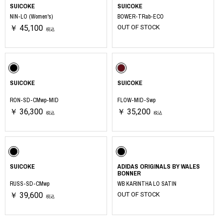
SUICOKE
SUICOKE
NIN-LO (Women's)
BOWER-TRab-ECO
￥ 45,100
OUT OF STOCK
税込
SUICOKE
SUICOKE
RON-SD-CMwp-MID
FLOW-MID-Swp
￥ 36,300
￥ 35,200
税込
税込
SUICOKE
ADIDAS ORIGINALS BY WALES
BONNER
RUSS-SD-CMwp
WB KARINTHA LO SATIN
￥ 39,600
OUT OF STOCK
税込