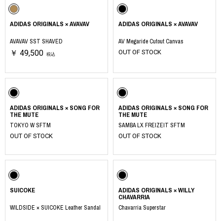
ADIDAS ORIGINALS × AVAVAV
ADIDAS ORIGINALS × AVAVAV
AVAVAV SST SHAVED
AV Megaride Cutout Canvas
￥ 49,500
OUT OF STOCK
税込
ADIDAS ORIGINALS × SONG FOR
ADIDAS ORIGINALS × SONG FOR
THE MUTE
THE MUTE
TOKYO W SFTM
SAMBA LX FREIZEIT SFTM
OUT OF STOCK
OUT OF STOCK
SUICOKE
ADIDAS ORIGINALS × WILLY
CHAVARRIA
WILDSIDE × SUICOKE Leather Sandal
Chavarria Superstar