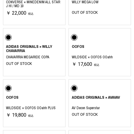
CONVERSE × MINEDENIM ALL STAR
WILLY MEGA LOW
J HI / MD 10
￥ 22,000
OUT OF STOCK
税込
ADIDAS ORIGINALS × WILLY
OOFOS
CHAVARRIA
CHAVARRIA MEGARIDE COPA
WILDSIDE × OOFOS OOahh
OUT OF STOCK
￥ 17,600
税込
OOFOS
ADIDAS ORIGINALS × AVAVAV
WILDSIDE × OOFOS OOahh PLUS
AV Decon Superstar
￥ 19,800
OUT OF STOCK
税込