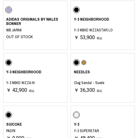
ADIDAS ORIGINALS BY WALES
Y-3 NEIGHBORHOOD
BONNER
WB JAPAN
Y-3 NBHD NIZZASTAR LO
OUT OF STOCK
￥ 53,900
税込
Y-3 NEIGHBORHOOD
NEEDLES
Y-3 NBHD NIZZA HI
Clog Sandal - Suede
￥ 42,900
￥ 36,300
税込
税込
SUICOKE
Y-3
PADRI
Y-3 SUPERSTAR