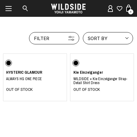
0
FILTER
SORT BY
HYSTERIC GLAMOUR
Kie Einzelganger
ALWAYS HG ONE PIECE
WILDSIDE × Kie Einzelganger Strap-
Detail Shirt Dress
OUT OF STOCK
OUT OF STOCK