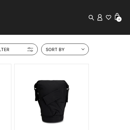
0
New in
LTER
SORT BY
Visuals
Staff Styling
Store Locator
Editorial