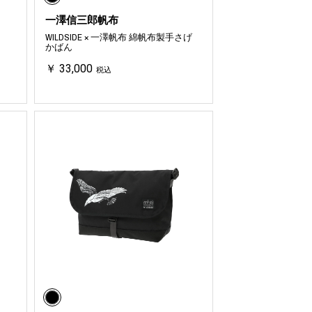
一澤信三郎帆布
WILDSIDE × 一澤帆布 綿帆布製手さげ
かばん
￥ 33,000
税込