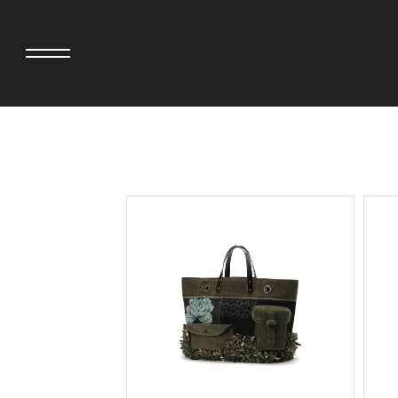
adidas originals × AVAVAV
MIYOSHI RUG
adidas originals × Song for the Mute
MOSS STUDI
adidas originals × Wales Bonner
三越製作所
adidas originals × Willy Chavarria
NEEDLES
AKILA
NEIGHBORH
AMBUSH
NEW ERA
ANATOMICA
NOMARHYTHM
BE@RBRICK
NORTH NO N
BlackEyePatch
OOFOS
BLUE BLUE
PHINGERIN
BROSH
pillings
CASETiFY
POGGYTHEM
CHIVAS REGAL
PROLETA RE 