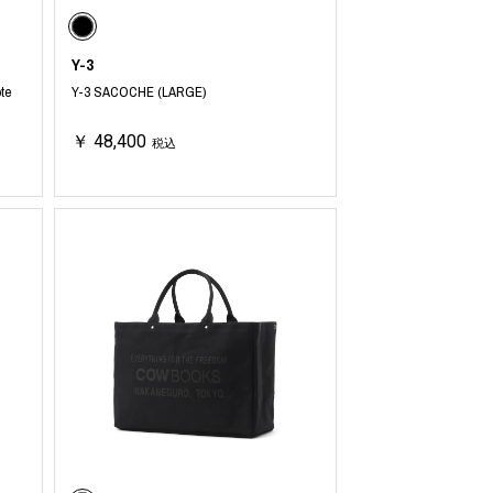
Y-3
te
Y-3 SACOCHE (LARGE)
￥ 48,400
税込