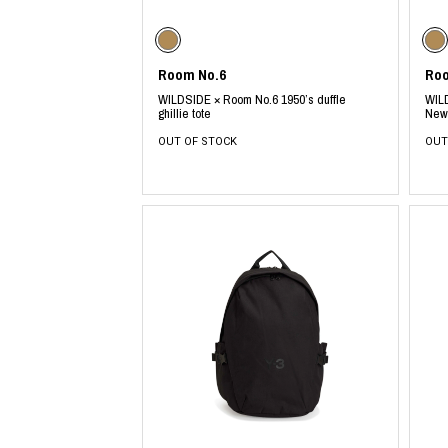
COTODAMA
PYRENEX
COW BOOKS
RequaL≡
Dear Stranger
Rocky Mountai
Room No.6
Roo
Dr.Martens
Room No.6
EYEFUNNY OBJECTS
龍が如く ス
WILDSIDE × Room No.6 1950’s duffle
WIL
ghillie tote
News
F.C.Real Bristol
©︎SAINT Mxxxx
GELATO PIQUE
Schott
OUT OF STOCK
OUT
God's True Cashmere
silkmasterSB
GOOPiMADE
SINN PURETÉ
HOLLYWOOD RANCH MARKET
SPIEWAK
Hydro Flask®
stein
HYSTERIC GLAMOUR
SUICOKE
IRACEMA
サッポロ生
IZUMONSTER
鈴木盛久工
一澤信三郎帆布
TETSUYA ISH
KANGOL
THE H.W.DO
KidSuper
TRADMAN’S 
Kie Einzelganger
WACKO MARI
KNIT GANG COUNCIL
Waterfront
Landscape Products
WILDSIDE YO
LASTMAN
WIND AND SE
利工民
Y-3