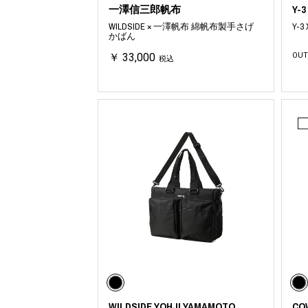
一澤信三郎帆布
Y-3
WILDSIDE × 一澤帆布 綿帆布製手さげ
Y-3
かばん
￥ 33,000
OUT
税込
WILDSIDE YOHJI YAMAMOTO
CO