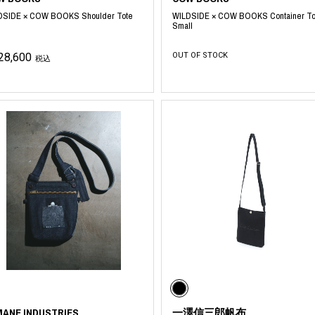
DSIDE × COW BOOKS Shoulder Tote
WILDSIDE × COW BOOKS Container To
Small
28,600
OUT OF STOCK
税込
MANE INDUSTRIES
一澤信三郎帆布