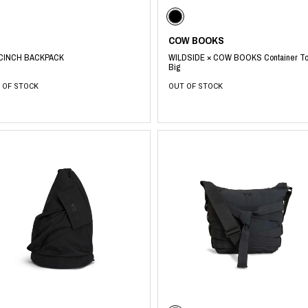
ORHOOD®
STRIES
COW BOOKS
 CINCH BACKPACK
WILDSIDE × COW BOOKS Container To
Big
 OF STOCK
OUT OF STOCK