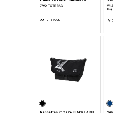
2WAY TOTE BAG
WIL
Bag
OUT OF STOCK
￥ 
Manhattan Portage BLACK LABEL
YA