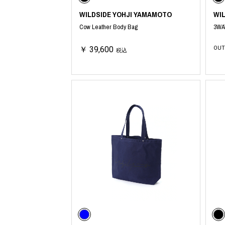
WILDSIDE YOHJI YAMAMOTO
WI
Cow Leather Body Bag
3WA
￥ 39,600
OUT
税込