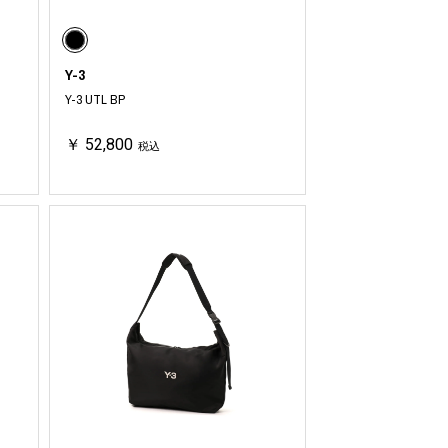
Y-3
Y-3 UTL BP
INTERVIEW
Fashion
￥ 52,800
税込
マスターピースと「黒」が出会う、漆黒の「バンブーチェ
ア」
Shopping Guide
Contact
会社概要
利用規約
特定商取引法に基づく表示
プライバシーポリシー