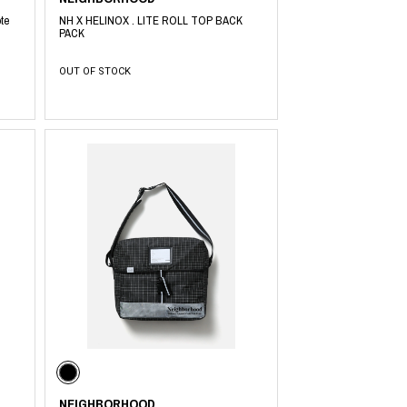
te
NH X HELINOX . LITE ROLL TOP BACK
PACK
OUT OF STOCK
NEIGHBORHOOD