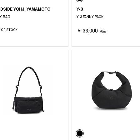
LDSIDE YOHJI YAMAMOTO
Y-3
Y BAG
Y-3 FANNY PACK
 OF STOCK
￥ 33,000
税込