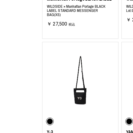
WILDSIDE × Manhattan Portage BLACK
WIL
LABEL STANDARD MESSENGER
Lot.
BAG(XS)
￥ 
￥ 27,500
税込
Y-3
YA