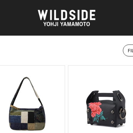
FI
AKIO NAGASAWA GALLERY
アウターウェア
O
天野 タケル
ニット
Brassai
シャツ
CA7RIEL & Paco Amoroso
カットソー
OOD®
CHITO
パンツ
五木田 智央
スカート
 TEXTILE
梶芽衣子
ドレス
AME
森山 大道
シューズ
水の江 滝子
バッグ
鈴木 清順
ハット
TAKAY
アクセサリー
AN
内田 すずめ
フォトグラフ
ART
シルクスクリーン