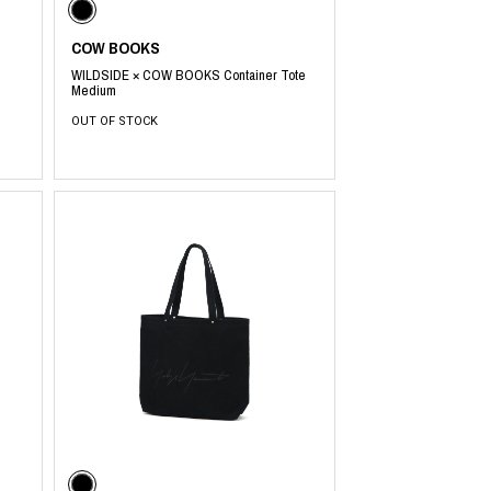
COW BOOKS
WILDSIDE × COW BOOKS Container Tote
Medium
OUT OF STOCK