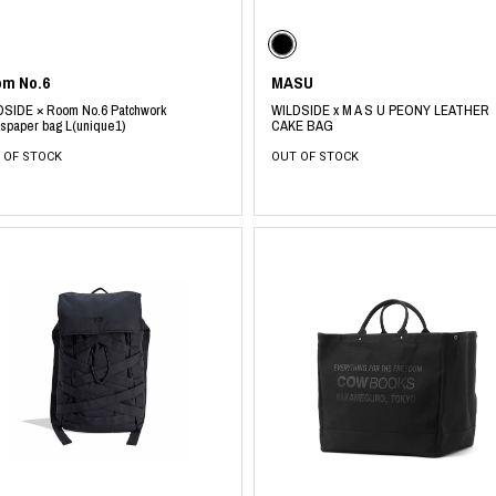
ミクストメディア
オブジェ
n Featherbed
ペインティング
m No.6
MASU
インテリア
タジオ
ブック
DSIDE × Room No.6 Patchwork
WILDSIDE x M A S U PEONY LEATHER
paper bag L(unique1)
CAKE BAG
xx
 OF STOCK
OUT OF STOCK
ビール黒ラベル
房
iKAWA
G&CO.
BONSAI
A
HJI YAMAMOTO
A