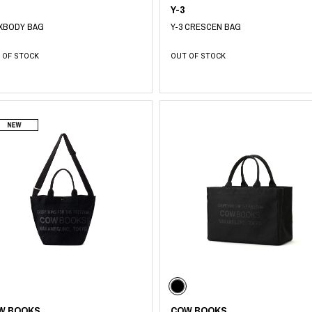
Y-3
 XBODY BAG
Y-3 CRESCEN BAG
 OF STOCK
OUT OF STOCK
W BOOKS
COW BOOKS