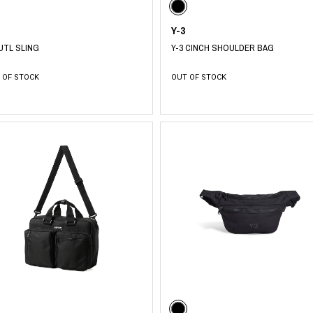
Y-3
 UTL SLING
Y-3 CINCH SHOULDER BAG
 OF STOCK
OUT OF STOCK