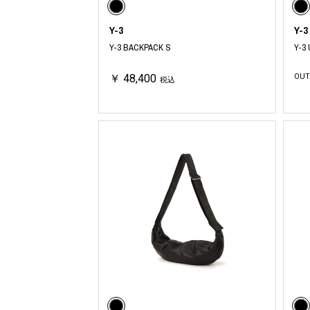
Y-3
Y-3
Y-3 BACKPACK S
Y-3
￥ 48,400
OUT
税込