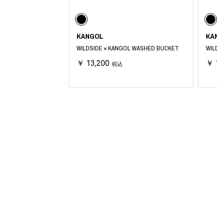
COTODAMA
PROLETA RE 
COW BOOKS
PYRENEX
Dear Stranger
RequaL≡
KANGOL
KA
Dr.Martens
Rocky Mountai
ept
Room No.6
WILDSIDE × KANGOL WASHED BUCKET
WIL
EYEFUNNY OBJECTS
龍が如く ス
￥ 13,200
￥ 
税込
F.C.Real Bristol
©︎SAINT Mxxxx
GELATO PIQUE
Schott
God's True Cashmere
silkmasterSB
GOOPiMADE
SINN PURETÉ
HOLLYWOOD RANCH MARKET
SPIEWAK
Hydro Flask®
stein
HYSTERIC GLAMOUR
SUICOKE
IRACEMA
サッポロ生
IZUMONSTER
鈴木盛久工
一澤信三郎帆布
TETSUYA ISH
KANGOL
THE H.W.DO
KidSuper
TRADMAN’S 
Kie Einzelganger
WACKO MARI
KNIT GANG COUNCIL
Waterfront
Landscape Products
WILDSIDE YO
LASTMAN
WIND AND SE