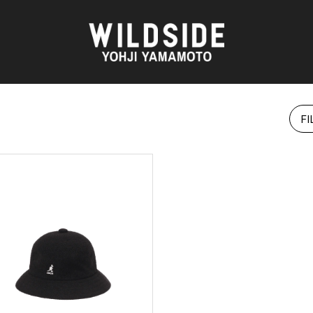
FI
AKIO NAGASAWA GALLERY
アウターウェア
天野 タケル
ニット
O
Brassai
シャツ
CA7RIEL & Paco Amoroso
カットソー
CHITO
パンツ
OOD®
五木田 智央
スカート
梶芽衣子
ドレス
 TEXTILE
森山 大道
シューズ
AME
水の江 滝子
バッグ
鈴木 清順
ハット
TAKAY
アクセサリー
内田 すずめ
フォトグラフ
AN
シルクスクリーン