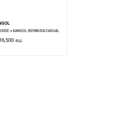
ART
ミクストメディア
オブジェ
ペインティング
NGOL
n Featherbed
インテリア
ブック
DSIDE × KANGOL BERMUDA CASUAL
タジオ
16,500
税込
xx
ビール黒ラベル
房
iKAWA
G&CO.
BONSAI
A
HJI YAMAMOTO
A