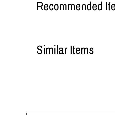
Recommended It
利工民
Y-3
M A S U
Y-3 NEIGHB
M/M (Paris)
Y's for men
Manhattan Portage BLACK LABEL
YAMANE INDU
MEDICOM TOY
YDOT
Similar Items