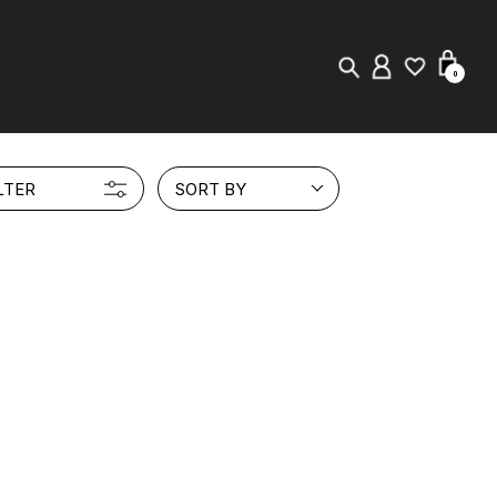
0
New in
LTER
SORT BY
Visuals
Staff Styling
Store Locator
Editorial