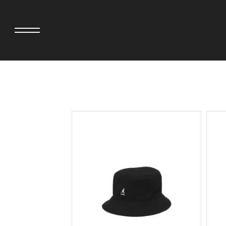
adidas originals × AVAVAV
MINEDENIM
adidas originals × Song for the Mute
MIYOSHI RUG
adidas originals × Wales Bonner
MOSS STUDI
adidas originals × Willy Chavarria
三越製作所
AKILA
NEEDLES
AMBUSH
NEIGHBORH
ANATOMICA
NEW ERA
BE@RBRICK
NOMARHYTHM
BlackEyePatch
NORTH NO N
BLUE BLUE
OOFOS
BROSH
PHINGERIN
CASETiFY
pillings
CHIVAS REGAL
POGGYTHEM