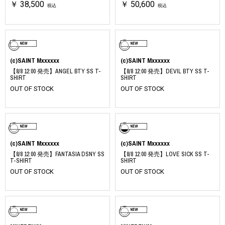
￥ 38,500
￥ 50,600
税込
税込
(c)SAINT Mxxxxxx
(c)SAINT Mxxxxxx
【8/8 12:00 発売】ANGEL BTY SS T-
【8/8 12:00 発売】DEVIL BTY SS T-
SHIRT
SHIRT
OUT OF STOCK
OUT OF STOCK
(c)SAINT Mxxxxxx
(c)SAINT Mxxxxxx
【8/8 12:00 発売】FANTASIA DSNY SS
【8/8 12:00 発売】LOVE SICK SS T-
T-SHIRT
SHIRT
OUT OF STOCK
OUT OF STOCK