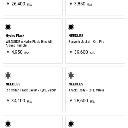
￥ 26,400
￥ 3,850
税込
税込
Hydro Flask
NEEDLES
WILDSIDE × Hydro Flask 16 oz All
Souvenir Jacket - Knit Pile
Around Tumbler
￥ 4,950
￥ 39,600
税込
税込
NEEDLES
NEEDLES
Rib Collar Track Jacket - C/PE Velour
Track Hoody - C/PE Velour
￥ 34,100
￥ 28,600
税込
税込