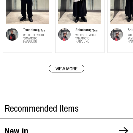
Tsushima
Shinohara
Shi
174cm
171cm
WILDSIDE YOHJI
WILDSIDE YOHJI
WIL
YAMAMOTO
YAMAMOTO
YAM
HARAJUKU
HARAJUKU
HAR
VIEW MORE
Recommended Items
New in