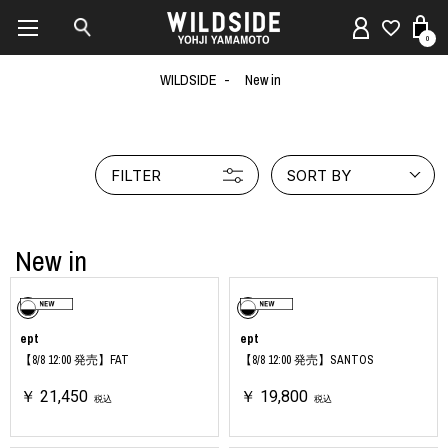
0
WILDSIDE
New in
FILTER
SORT BY
New in
ept
ept
【8/8 12:00 発売】FAT
【8/8 12:00 発売】SANTOS
￥ 21,450
￥ 19,800
税込
税込