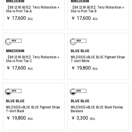
MINEDENIM
MINEDENIM
【8/8 12:00 発売】Terry Richardson ×
【8/8 12:00 発売】Terry Richardson ×
Stie-lo Print Tee-A
Stie-lo Print Tee-B
￥ 17,600
￥ 17,600
税込
税込
MINEDENIM
BLUE BLUE
【8/8 12:00 発売】Terry Richardson ×
WILDSIDE×BLUE BLUE Pigment Stripe
Stie-lo Print Tee-C
T-shirt White
￥ 17,600
￥ 19,800
税込
税込
BLUE BLUE
BLUE BLUE
WILDSIDE×BLUE BLUE Pigment Stripe
WILDSIDE×BLUE BLUE Black Paisley
T-shirt Black
Bandana
￥ 19,800
￥ 3,300
税込
税込