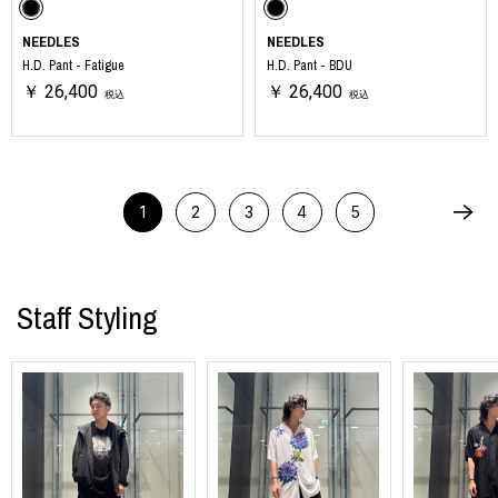
NEEDLES
NEEDLES
H.D. Pant - Fatigue
H.D. Pant - BDU
￥ 26,400
￥ 26,400
税込
税込
1
2
3
4
5
Staff Styling