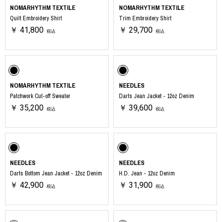
NOMARHYTHM TEXTILE
NOMARHYTHM TEXTILE
Quilt Embroidery Shirt
Trim Embroidery Shirt
￥ 41,800
￥ 29,700
税込
税込
NOMARHYTHM TEXTILE
NEEDLES
Patchwork Cut-off Sweater
Darts Jean Jacket - 12oz Denim
￥ 35,200
￥ 39,600
税込
税込
NEEDLES
NEEDLES
Darts Bottom Jean Jacket - 12oz Denim
H.D. Jean - 12oz Denim
￥ 42,900
￥ 31,900
税込
税込