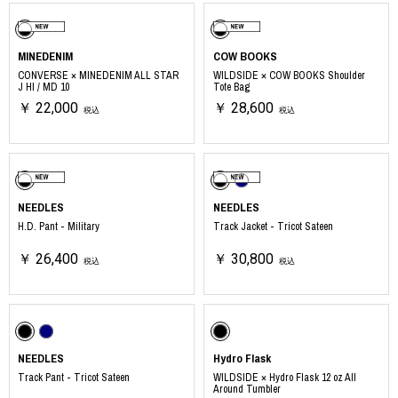
MINEDENIM
COW BOOKS
CONVERSE × MINEDENIM ALL STAR
WILDSIDE × COW BOOKS Shoulder
J HI / MD 10
Tote Bag
￥ 22,000
￥ 28,600
税込
税込
NEEDLES
NEEDLES
H.D. Pant - Military
Track Jacket - Tricot Sateen
￥ 26,400
￥ 30,800
税込
税込
NEEDLES
Hydro Flask
Track Pant - Tricot Sateen
WILDSIDE × Hydro Flask 12 oz All
Around Tumbler