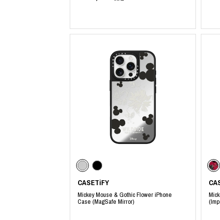
CASETiFY
CA
Mickey Mouse & Gothic Flower iPhone
Mic
Case (MagSafe Mirror)
(Imp