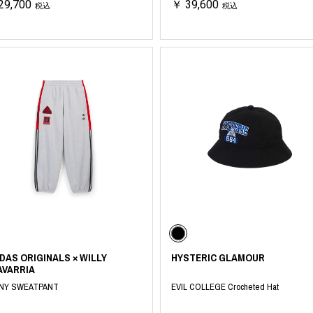
29,700
￥ 39,600
税込
税込
ORHOOD®
STRIES
DAS ORIGINALS × WILLY
HYSTERIC GLAMOUR
AVARRIA
NY SWEATPANT
EVIL COLLEGE Crocheted Hat