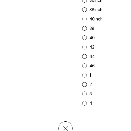
36inch
38inch
40inch
38
40
WILDSIDE
New in
42
44
AKIO NAGASAWA GALLERY
アウターウェア
46
天野 タケル
ニット
O
Brassai
シャツ
1
CA7RIEL & Paco Amoroso
カットソー
CHITO
パンツ
2
OOD®
五木田 智央
スカート
3
梶芽衣子
ドレス
 TEXTILE
森山 大道
シューズ
4
AME
水の江 滝子
バッグ
鈴木 清順
ハット
TAKAY
アクセサリー
内田 すずめ
フォトグラフ
AN
シルクスクリーン