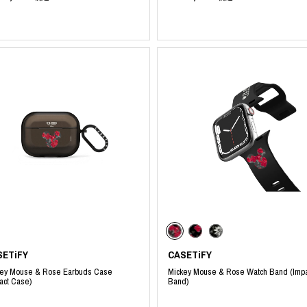
SETiFY
CASETiFY
key Mouse & Rose Earbuds Case
Mickey Mouse & Rose Watch Band (Impa
act Case)
Band)