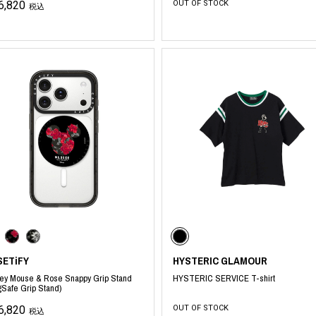
6,820
OUT OF STOCK
税込
SETiFY
HYSTERIC GLAMOUR
ey Mouse & Rose Snappy Grip Stand
HYSTERIC SERVICE T-shirt
Safe Grip Stand)
6,820
OUT OF STOCK
税込