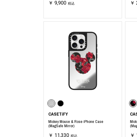
￥ 9,900
￥ 
税込
CASETiFY
CA
Mickey Mouse & Rose iPhone Case
Mick
(MagSafe Mirror)
(Mag
￥ 11,330
￥ 
税込