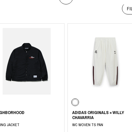
ART
ミクストメディア
FI
オブジェ
ペインティング
n Featherbed
インテリア
ブック
タジオ
xx
ビール黒ラベル
房
iKAWA
G&CO.
BONSAI
A
IGHBORHOOD
ADIDAS ORIGINALS × WILLY
CHAVARRIA
HJI YAMAMOTO
ING JACKET
WC WOVEN TS PAN
A