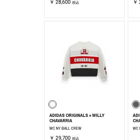
￥ 28,600
￥ 
利工民
Y-3
税込
M A S U
Y-3 NEIGHB
M/M (Paris)
Y's for men
Manhattan Portage BLACK LABEL
YAMANE INDU
MEDICOM TOY
YDOT
ADIDAS ORIGINALS × WILLY
ADI
CHAVARRIA
CH
WC NY BALL CREW
WC 
￥ 29,700
税込