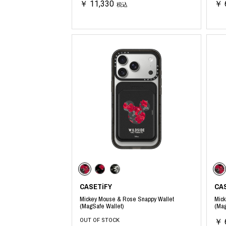
￥ 11,330
￥ 
税込
CASETiFY
CA
Mickey Mouse & Rose Snappy Wallet
Mick
(MagSafe Wallet)
(Mag
OUT OF STOCK
￥ 