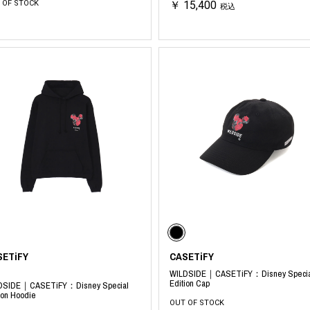
 OF STOCK
￥ 15,400
税込
SETiFY
CASETiFY
WILDSIDE｜CASETiFY：Disney Specia
Edition Cap
DSIDE｜CASETiFY：Disney Special
ion Hoodie
OUT OF STOCK