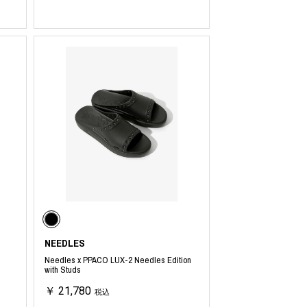
NEEDLES
Needles x PPACO LUX-2 Needles Edition
with Studs
￥ 21,780
税込