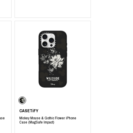
CASETiFY
ase
Mickey Mouse & Gothic Flower iPhone
Case (MagSafe Impact)