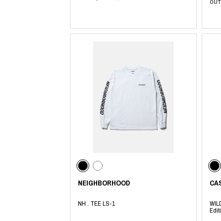
OUT
NEIGHBORHOOD
CA
NH . TEE LS-1
WIL
Edit