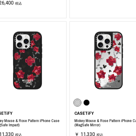
26,400
税込
SETiFY
CASETiFY
ey Mouse & Rose Pattern iPhone Case
Mickey Mouse & Rose Pattern iPhone C
Safe Impact)
(MagSafe Mirror)
11,330
￥ 11,330
税込
税込