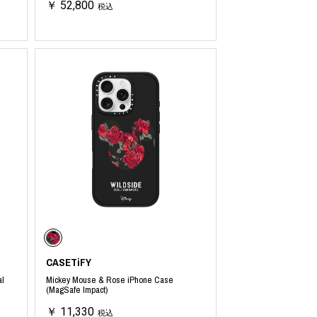
￥ 52,800
税込
CASETiFY
l
Mickey Mouse & Rose iPhone Case
(MagSafe Impact)
￥ 11,330
税込