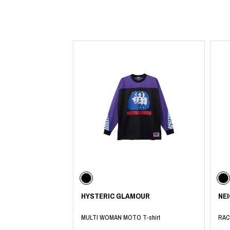
COTODAMA
PROLETA RE 
COW BOOKS
PYRENEX
Dear Stranger
RequaL≡
Dr.Martens
Rocky Mountai
ept
Room No.6
EYEFUNNY OBJECTS
龍が如く ス
F.C.Real Bristol
©︎SAINT Mxxxx
GELATO PIQUE
Schott
God's True Cashmere
silkmasterSB
GOOPiMADE
SINN PURETÉ
HOLLYWOOD RANCH MARKET
SPIEWAK
Hydro Flask®
stein
HYSTERIC GLAMOUR
SUICOKE
IRACEMA
サッポロ生
IZUMONSTER
鈴木盛久工
一澤信三郎帆布
TETSUYA ISH
KANGOL
THE H.W.DO
KidSuper
TRADMAN’S 
Kie Einzelganger
WACKO MARI
HYSTERIC GLAMOUR
NE
KNIT GANG COUNCIL
Waterfront
Landscape Products
WILDSIDE YO
MULTI WOMAN MOTO T-shirt
RAC
LASTMAN
WIND AND SE