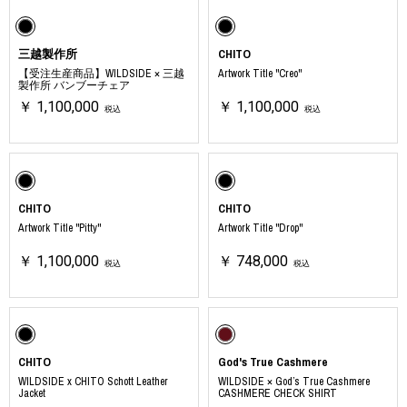
三越製作所
CHITO
【受注生産商品】WILDSIDE × 三越
Artwork Title "Creo"
製作所 バンブーチェア
￥ 1,100,000
￥ 1,100,000
税込
税込
CHITO
CHITO
Artwork Title "Pitty"
Artwork Title "Drop"
￥ 1,100,000
￥ 748,000
税込
税込
CHITO
God's True Cashmere
WILDSIDE x CHITO Schott Leather
WILDSIDE × God’s True Cashmere
Jacket
CASHMERE CHECK SHIRT