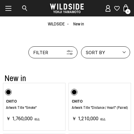
0
WILDSIDE
New in
FILTER
SORT BY
New in
CHITO
CHITO
Artwork Title "Smoke"
Artwork Title "Distance / Heart" (Paired)
￥ 1,760,000
￥ 1,210,000
税込
税込