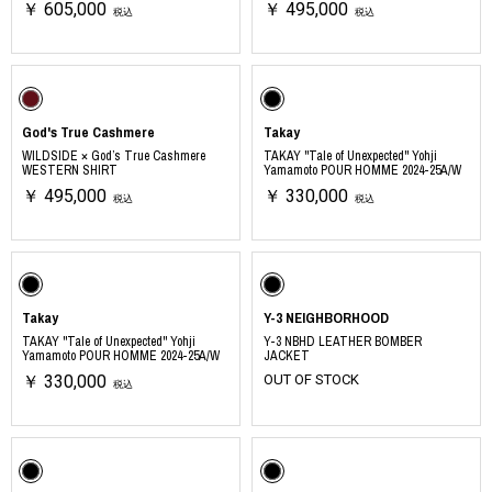
￥ 605,000
￥ 495,000
税込
税込
God's True Cashmere
Takay
WILDSIDE × God’s True Cashmere
TAKAY "Tale of Unexpected" Yohji
WESTERN SHIRT
Yamamoto POUR HOMME 2024-25A/W
￥ 495,000
￥ 330,000
税込
税込
Takay
Y-3 NEIGHBORHOOD
TAKAY "Tale of Unexpected" Yohji
Y-3 NBHD LEATHER BOMBER
Yamamoto POUR HOMME 2024-25A/W
JACKET
￥ 330,000
OUT OF STOCK
税込