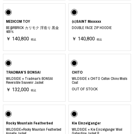
MEDICOM TOY
(c)SAINT Mxxxxxx
BE@RBRICK カリモク 浮造り 黒金
DOUBLE FACE ZIP HOODIE
400％
￥ 140,800
￥ 140,800
税込
税込
TRADMAN’S BONSAI
CHITO
WILDSIDE × Tradman's BONSAI
WILDSIDE x CHITO Cotton Chino Mods
Reversible Souvenir Jacket
Coat
￥ 132,000
OUT OF STOCK
税込
Rocky Mountain Featherbed
Kie Einzelganger
WILDSIDE×Rocky Mountain Featherbed
WILDSIDE × Kie Einzelganger Wool
Annelle Jacket
Gabardine Jacket B