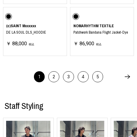
(c)SAINT Mxxxxxx
NOMARHYTHM TEXTILE
DE LA SOUL DLS_HOODIE
Patchwork Bandana Flight Jacket-Dye
￥ 88,000
￥ 86,900
税込
税込
1
2
3
4
5
Staff Styling