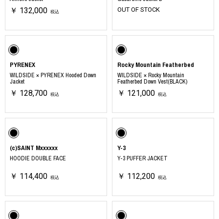
￥ 132,000
OUT OF STOCK
税込
PYRENEX
Rocky Mountain Featherbed
WILDSIDE × PYRENEX Hooded Down
WILDSIDE × Rocky Mountain
Jacket
Featherbed Down Vest(BLACK)
￥ 128,700
￥ 121,000
税込
税込
(c)SAINT Mxxxxxx
Y-3
HOODIE DOUBLE FACE
Y-3 PUFFER JACKET
￥ 114,400
￥ 112,200
税込
税込