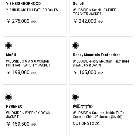
Y-3 NEIGHBORHOOD
Schott
Y-3 NBHD MOTO LEATHER PANTS
WILDSIDE × Schott LEATHER
TRACKER JACKET
￥ 275,000
￥ 242,000
税込
税込
MASU
Rocky Mountain Featherbed
WILDSIDE x M A S U WOMAN
WILDSIDE×Rocky Mountain Featherbed
PORTRAIT VARSITY JACKET
Down Jacket Denim
￥ 198,000
￥ 165,000
税込
税込
PYRENEX
内田すずめ
WILDSIDE × PYRENEX DOWN
WILDSIDE × Suzume Uchida Ta/Pe
JACKET
Crepe de Chine 2B Jacket (春の風)
￥ 159,500
OUT OF STOCK
税込