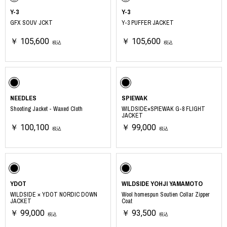
Y-3
Y-3
GFX SOUV JCKT
Y-3 PUFFER JACKET
￥ 105,600
￥ 105,600
税込
税込
NEEDLES
SPIEWAK
Shooting Jacket - Waxed Cloth
WILDSIDE×SPIEWAK G-8 FLIGHT
JACKET
￥ 100,100
￥ 99,000
税込
税込
YDOT
WILDSIDE YOHJI YAMAMOTO
WILDSIDE × YDOT NORDIC DOWN
Wool homespun Soutien Collar Zipper
JACKET
Coat
￥ 99,000
￥ 93,500
税込
税込