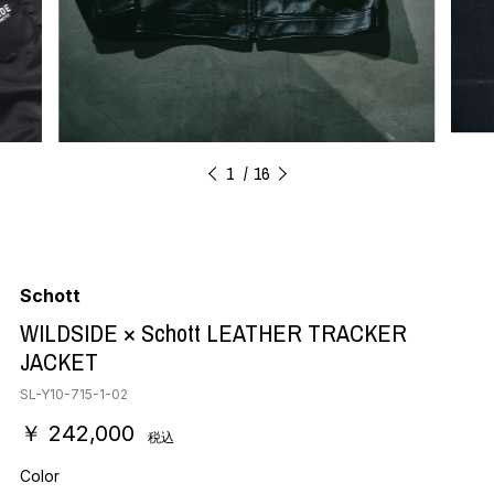
1
16
Schott
WILDSIDE × Schott LEATHER TRACKER
JACKET
SL-Y10-715-1-02
￥ 242,000
税込
Color