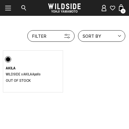
0
FILTER
SORT BY
AKILA
WILDSIDE x AKILA Apollo
OUT OF STOCK