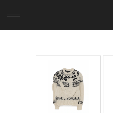
adidas originals × AVAVAV
MIYOSHI RUG
adidas originals × Song for the Mute
MOSS STUDI
adidas originals × Wales Bonner
三越製作所
adidas originals × Willy Chavarria
NEEDLES
AKILA
NEIGHBORH
AMBUSH
NEW ERA
ANATOMICA
NOMARHYTHM
BE@RBRICK
NORTH NO N
BlackEyePatch
OOFOS
BLUE BLUE
PHINGERIN
BROSH
pillings
CASETiFY
POGGYTHEM
CHIVAS REGAL
PROLETA RE 