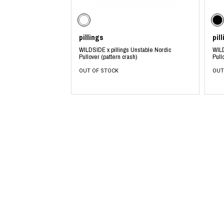
COTODAMA
PYRENEX
COW BOOKS
RequaL≡
Dear Stranger
Rocky Mountai
pillings
pil
Dr.Martens
Room No.6
EYEFUNNY OBJECTS
龍が如く ス
WILDSIDE x pillings Unstable Nordic
WILD
Pullover (pattern crash)
Pull
F.C.Real Bristol
©︎SAINT Mxxxx
GELATO PIQUE
Schott
OUT OF STOCK
OUT
God's True Cashmere
silkmasterSB
GOOPiMADE
SINN PURETÉ
HOLLYWOOD RANCH MARKET
SPIEWAK
Hydro Flask®
stein
HYSTERIC GLAMOUR
SUICOKE
IRACEMA
サッポロ生
IZUMONSTER
鈴木盛久工
一澤信三郎帆布
TETSUYA ISH
KANGOL
THE H.W.DO
KidSuper
TRADMAN’S 
Kie Einzelganger
WACKO MARI
KNIT GANG COUNCIL
Waterfront
Landscape Products
WILDSIDE YO
LASTMAN
WIND AND SE
利工民
Y-3