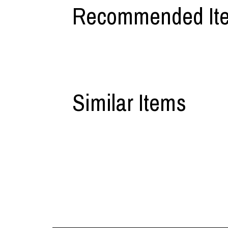
Recommended It
M A S U
Y-3 NEIGHB
M/M (Paris)
Y's for men
Manhattan Portage BLACK LABEL
YAMANE INDU
MEDICOM TOY
YDOT
MINEDENIM
Similar Items