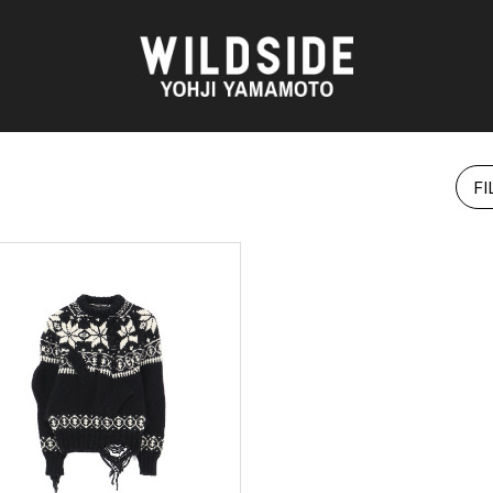
FI
AKIO NAGASAWA GALLERY
アウターウェア
O
天野 タケル
ニット
Brassai
シャツ
CA7RIEL & Paco Amoroso
カットソー
OOD®
CHITO
パンツ
五木田 智央
スカート
 TEXTILE
梶芽衣子
ドレス
AME
森山 大道
シューズ
水の江 滝子
バッグ
鈴木 清順
ハット
TAKAY
アクセサリー
AN
内田 すずめ
フォトグラフ
ART
シルクスクリーン