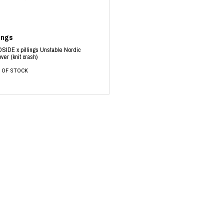
ミクストメディア
オブジェ
n Featherbed
ペインティング
lings
インテリア
タジオ
ブック
SIDE x pillings Unstable Nordic
over (knit crash)
xx
 OF STOCK
ビール黒ラベル
房
iKAWA
G&CO.
BONSAI
A
HJI YAMAMOTO
A