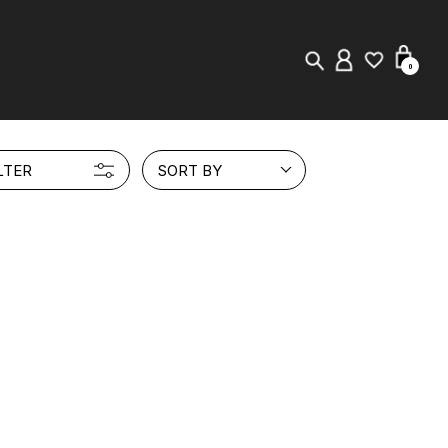
0
New in
LTER
SORT BY
Visuals
Staff Styling
Store Locator
Editorial