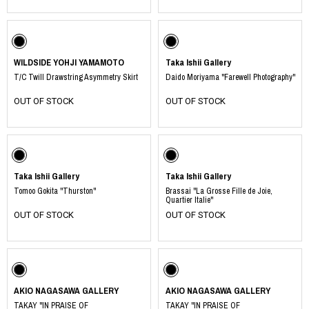
WILDSIDE YOHJI YAMAMOTO
Taka Ishii Gallery
T/C Twill Drawstring Asymmetry Skirt
Daido Moriyama "Farewell Photography"
OUT OF STOCK
OUT OF STOCK
Taka Ishii Gallery
Taka Ishii Gallery
Tomoo Gokita "Thurston"
Brassai "La Grosse Fille de Joie,
Quartier Italie"
OUT OF STOCK
OUT OF STOCK
AKIO NAGASAWA GALLERY
AKIO NAGASAWA GALLERY
TAKAY "IN PRAISE OF
TAKAY "IN PRAISE OF