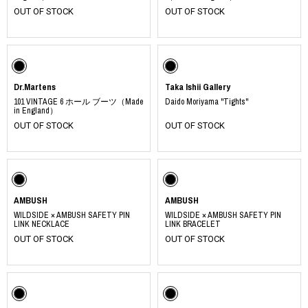
OUT OF STOCK
OUT OF STOCK
Dr.Martens
Taka Ishii Gallery
101 VINTAGE 6 ホール ブーツ（Made
Daido Moriyama "Tights"
in England）
OUT OF STOCK
OUT OF STOCK
AMBUSH
AMBUSH
WILDSIDE × AMBUSH SAFETY PIN
WILDSIDE × AMBUSH SAFETY PIN
LINK NECKLACE
LINK BRACELET
OUT OF STOCK
OUT OF STOCK