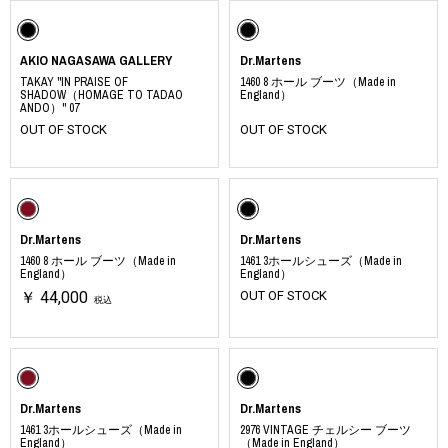
AKIO NAGASAWA GALLERY
Dr.Martens
TAKAY "IN PRAISE OF
1460 8 ホール ブーツ（Made in
SHADOW（HOMAGE TO TADAO
England）
ANDO）" 07
OUT OF STOCK
OUT OF STOCK
Dr.Martens
Dr.Martens
1460 8 ホール ブーツ（Made in
1461 3ホールシューズ（Made in
England）
England）
￥ 44,000
OUT OF STOCK
税込
Dr.Martens
Dr.Martens
1461 3ホールシューズ（Made in
2976 VINTAGE チェルシー ブーツ
England）
（Made in England）