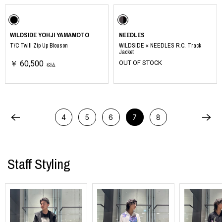
WILDSIDE YOHJI YAMAMOTO
NEEDLES
T/C Twill Zip Up Blouson
WILDSIDE × NEEDLES R.C. Track
Jacket
￥ 60,500
OUT OF STOCK
税込
4
5
6
7
8
Staff Styling