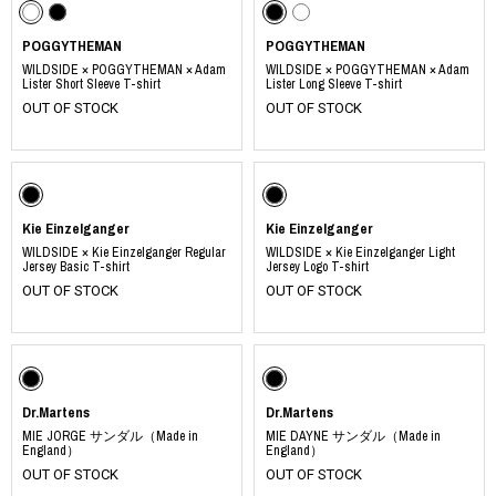
POGGYTHEMAN
POGGYTHEMAN
WILDSIDE × POGGYTHEMAN × Adam
WILDSIDE × POGGYTHEMAN × Adam
Lister Short Sleeve T-shirt
Lister Long Sleeve T-shirt
OUT OF STOCK
OUT OF STOCK
Kie Einzelganger
Kie Einzelganger
WILDSIDE × Kie Einzelganger Regular
WILDSIDE × Kie Einzelganger Light
Jersey Basic T-shirt
Jersey Logo T-shirt
OUT OF STOCK
OUT OF STOCK
Dr.Martens
Dr.Martens
MIE JORGE サンダル（Made in
MIE DAYNE サンダル（Made in
England）
England）
OUT OF STOCK
OUT OF STOCK