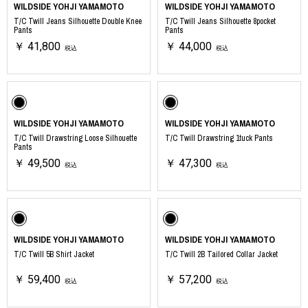
WILDSIDE YOHJI YAMAMOTO
WILDSIDE YOHJI YAMAMOTO
T/C Twill Jeans Silhouette Double Knee
T/C Twill Jeans Silhouette 8pocket
Pants
Pants
￥ 41,800
￥ 44,000
税込
税込
WILDSIDE YOHJI YAMAMOTO
WILDSIDE YOHJI YAMAMOTO
T/C Twill Drawstring Loose Silhouette
T/C Twill Drawstring 1tuck Pants
Pants
￥ 49,500
￥ 47,300
税込
税込
WILDSIDE YOHJI YAMAMOTO
WILDSIDE YOHJI YAMAMOTO
T/C Twill 5B Shirt Jacket
T/C Twill 2B Tailored Collar Jacket
￥ 59,400
￥ 57,200
税込
税込