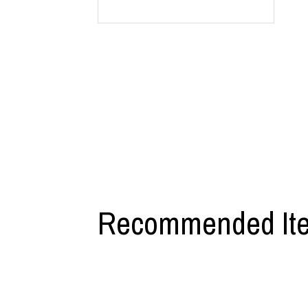
利工民
Y-3
M A S U
Y-3 NEIGHB
M/M (Paris)
Y's for men
Manhattan Portage BLACK LABEL
YAMANE INDU
MEDICOM TOY
YDOT
Recommended It