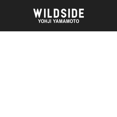
AKIO NAGASAWA GALLERY
アウターウェア
天野 タケル
ニット
O
Brassai
シャツ
CA7RIEL & Paco Amoroso
カットソー
CHITO
パンツ
OOD®
五木田 智央
スカート
梶芽衣子
ドレス
 TEXTILE
森山 大道
シューズ
AME
水の江 滝子
バッグ
鈴木 清順
ハット
TAKAY
アクセサリー
内田 すずめ
フォトグラフ
AN
シルクスクリーン