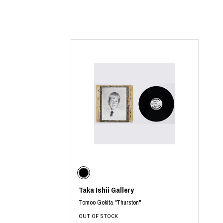
COTODAMA
PROLETA RE 
COW BOOKS
PYRENEX
Dear Stranger
RequaL≡
Dr.Martens
Rocky Mountai
ept
Room No.6
EYEFUNNY OBJECTS
龍が如く ス
F.C.Real Bristol
©︎SAINT Mxxxx
GELATO PIQUE
Schott
God's True Cashmere
silkmasterSB
GOOPiMADE
SINN PURETÉ
HOLLYWOOD RANCH MARKET
SPIEWAK
Hydro Flask®
stein
HYSTERIC GLAMOUR
SUICOKE
IRACEMA
サッポロ生
IZUMONSTER
鈴木盛久工
一澤信三郎帆布
TETSUYA ISH
KANGOL
THE H.W.DO
KidSuper
TRADMAN’S 
Kie Einzelganger
WACKO MARI
Taka Ishii Gallery
KNIT GANG COUNCIL
Waterfront
Tomoo Gokita "Thurston"
Landscape Products
WILDSIDE YO
OUT OF STOCK
LASTMAN
WIND AND SE