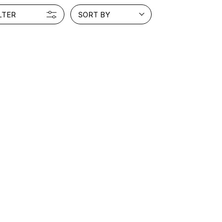
LTER
SORT BY
INTERVIEW
Fashion
マスターピースと「黒」が出会う、漆黒の「バンブーチェ
ア」
Shopping Guide
Contact
会社概要
利用規約
特定商取引法に基づく表示
プライバシーポリシー