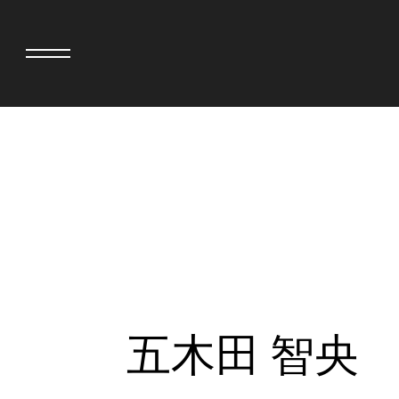
adidas originals × AVAVAV
MINEDENIM
adidas originals × Song for the Mute
MIYOSHI RUG
adidas originals × Wales Bonner
MOSS STUDI
adidas originals × Willy Chavarria
三越製作所
AKILA
NEEDLES
AMBUSH
NEIGHBORH
ANATOMICA
NEW ERA
BE@RBRICK
NOMARHYTHM
BlackEyePatch
NORTH NO N
五木田 智央
BLUE BLUE
OOFOS
BROSH
PHINGERIN
CASETiFY
pillings
CHIVAS REGAL
POGGYTHEM