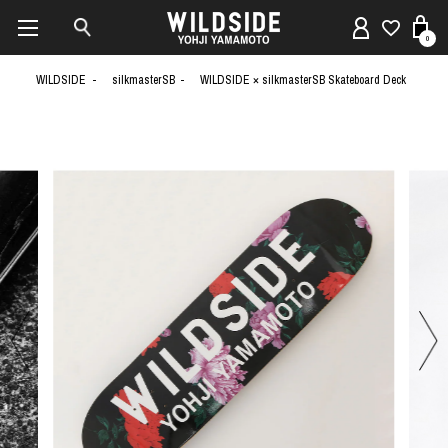
0
WILDSIDE
silkmasterSB
WILDSIDE × silkmasterSB Skateboard Deck