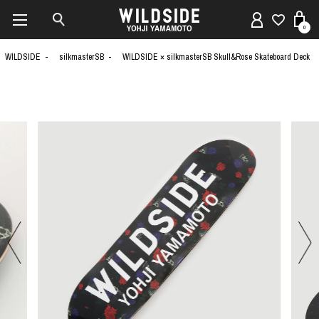
0
WILDSIDE
silkmasterSB
WILDSIDE × silkmasterSB Skull&Rose Skateboard Deck