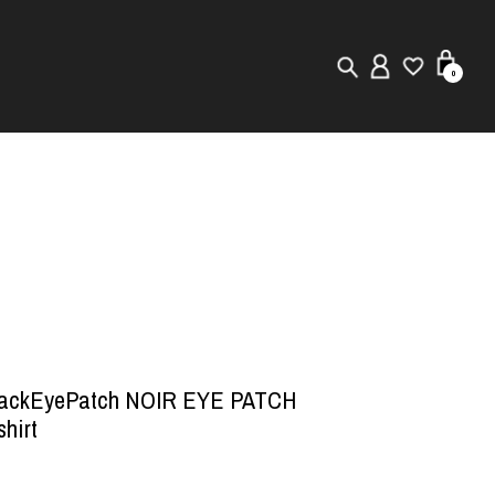
0
New in
Visuals
Staff Styling
Store Locator
Editorial
lackEyePatch NOIR EYE PATCH
hirt