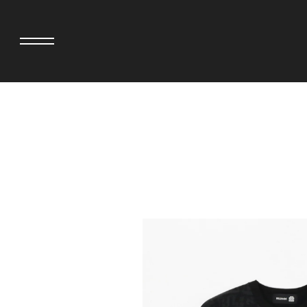
>
adidas originals × AVAVAV
MIYOSHI RUG
adidas originals × Song for the Mute
MOSS STUDI
adidas originals × Wales Bonner
三越製作所
adidas originals × Willy Chavarria
NEEDLES
AKILA
NEIGHBORH
AMBUSH
NEW ERA
ANATOMICA
NOMARHYTHM
BE@RBRICK
NORTH NO N
BlackEyePatch
OOFOS
BLUE BLUE
PHINGERIN
BROSH
pillings
CASETiFY
POGGYTHEM
CHIVAS REGAL
PROLETA RE 