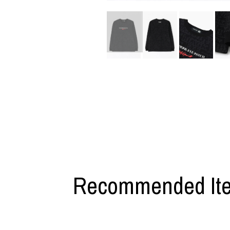
M A S U
Y-3 NEIGHB
M/M (Paris)
Y's for men
Manhattan Portage BLACK LABEL
YAMANE INDU
MEDICOM TOY
YDOT
MINEDENIM
Recommended It