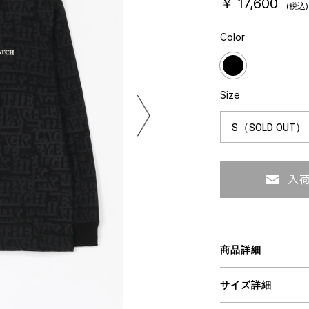
￥ 17,600
(税込)
ミクストメディア
オブジェ
Color
n Featherbed
ペインティング
インテリア
タジオ
ブック
xx
Size
ビール黒ラベル
房
iKAWA
G&CO.
BONSAI
A
商品詳細
HJI YAMAMOTO
サイズ詳細
A