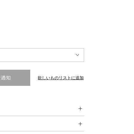
INTERVIEW
Fashion
マスターピースと「黒」が出会う、漆黒の「バンブーチェ
ア」
欲しいものリストに追加
Shopping Guide
Contact
会社概要
利用規約
特定商取引法に基づく表示
プライバシーポリシー