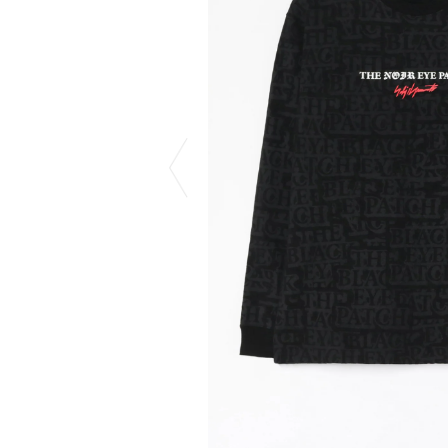
COTODAMA
PYRENEX
COW BOOKS
RequaL≡
Dear Stranger
Rocky Mountai
Dr.Martens
Room No.6
EYEFUNNY OBJECTS
龍が如く ス
F.C.Real Bristol
©︎SAINT Mxxxx
GELATO PIQUE
Schott
God's True Cashmere
silkmasterSB
GOOPiMADE
SINN PURETÉ
HOLLYWOOD RANCH MARKET
SPIEWAK
Hydro Flask®
stein
HYSTERIC GLAMOUR
SUICOKE
IRACEMA
サッポロ生
IZUMONSTER
鈴木盛久工
一澤信三郎帆布
TETSUYA ISH
KANGOL
THE H.W.DO
KidSuper
TRADMAN’S 
Kie Einzelganger
WACKO MARI
KNIT GANG COUNCIL
Waterfront
Landscape Products
WILDSIDE YO
LASTMAN
WIND AND SE
利工民
Y-3