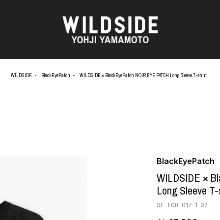
WILDSIDE
BlackEyePatch
WILDSIDE × BlackEyePatch NOIR EYE PATCH Long Sleeve T-shirt
AKIO NAGASAWA GALLERY
アウターウェア
O
天野 タケル
ニット
Brassai
シャツ
CA7RIEL & Paco Amoroso
カットソー
OOD®
CHITO
パンツ
五木田 智央
スカート
 TEXTILE
梶芽衣子
ドレス
BlackEyePatch
AME
森山 大道
シューズ
WILDSIDE × B
水の江 滝子
バッグ
Long Sleeve T-s
鈴木 清順
ハット
TAKAY
アクセサリー
SE-T08-017-1-02
AN
内田 すずめ
フォトグラフ
ART
シルクスクリーン