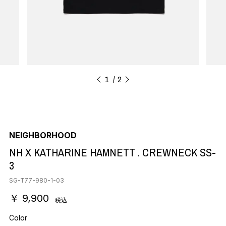
1
2
NEIGHBORHOOD
NH X KATHARINE HAMNETT . CREWNECK SS-
3
SG-T77-980-1-03
￥ 9,900
税込
Color