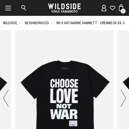
0
WILDSIDE
NEIGHBORHOOD
NH X KATHARINE HAMNETT . CREWNECK SS-3