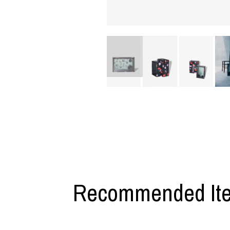
利工民
Y-3
M A S U
Y-3 NEIGHB
M/M (Paris)
Y's for men
Manhattan Portage BLACK LABEL
YAMANE INDU
MEDICOM TOY
YDOT
Recommended It