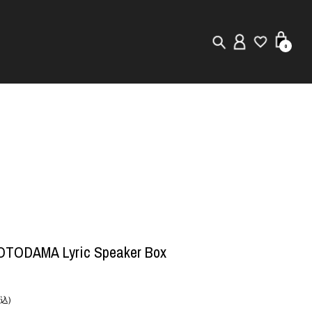
0
New in
Visuals
Staff Styling
Store Locator
Editorial
OTODAMA Lyric Speaker Box
込)