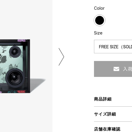
ART
ミクストメディア
Color
オブジェ
ペインティング
n Featherbed
インテリア
ブック
Size
タジオ
xx
ビール黒ラベル
房
iKAWA
商品詳細
G&CO.
BONSAI
A
サイズ詳細
HJI YAMAMOTO
A
店舗在庫確認