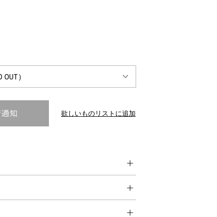
INTERVIEW
Fashion
マスターピースと「黒」が出会う、漆黒の「バンブーチェ
ア」
欲しいものリストに追加
Shopping Guide
Contact
会社概要
利用規約
特定商取引法に基づく表示
プライバシーポリシー