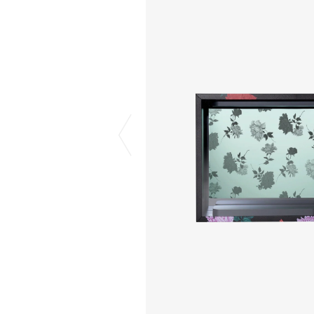
COTODAMA
PROLETA RE 
COW BOOKS
PYRENEX
Dear Stranger
RequaL≡
Dr.Martens
Rocky Mountai
ept
Room No.6
EYEFUNNY OBJECTS
龍が如く ス
F.C.Real Bristol
©︎SAINT Mxxxx
GELATO PIQUE
Schott
God's True Cashmere
silkmasterSB
GOOPiMADE
SINN PURETÉ
HOLLYWOOD RANCH MARKET
SPIEWAK
Hydro Flask®
stein
HYSTERIC GLAMOUR
SUICOKE
IRACEMA
サッポロ生
IZUMONSTER
鈴木盛久工
一澤信三郎帆布
TETSUYA ISH
KANGOL
THE H.W.DO
KidSuper
TRADMAN’S 
Kie Einzelganger
WACKO MARI
KNIT GANG COUNCIL
Waterfront
Landscape Products
WILDSIDE YO
LASTMAN
WIND AND SE