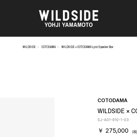
WILDSIDE
COTODAMA
WILDSIDE × COTODAMA Lyric Speaker Box
AKIO NAGASAWA GALLERY
アウターウェア
天野 タケル
ニット
O
Brassai
シャツ
CA7RIEL & Paco Amoroso
カットソー
CHITO
パンツ
OOD®
五木田 智央
スカート
梶芽衣子
ドレス
COTODAMA
 TEXTILE
森山 大道
シューズ
WILDSIDE × C
AME
水の江 滝子
バッグ
鈴木 清順
ハット
SJ-A01-910-1-03
TAKAY
アクセサリー
￥ 275,000
内田 すずめ
フォトグラフ
(税
AN
シルクスクリーン