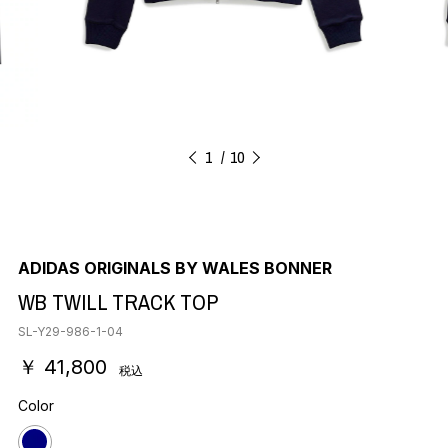
1
10
ADIDAS ORIGINALS BY WALES BONNER
WB TWILL TRACK TOP
SL-Y29-986-1-04
￥ 41,800
税込
Color