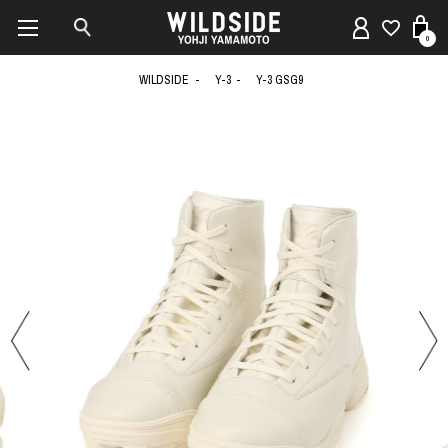
0
WILDSIDE
Y-3
Y-3 GSG9