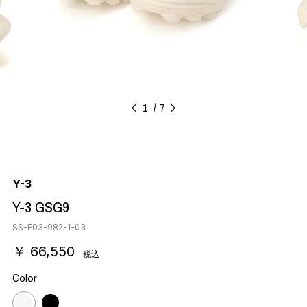
1
7
Y-3
Y-3 GSG9
SS-E03-982-1-03
￥ 66,550
税込
Color