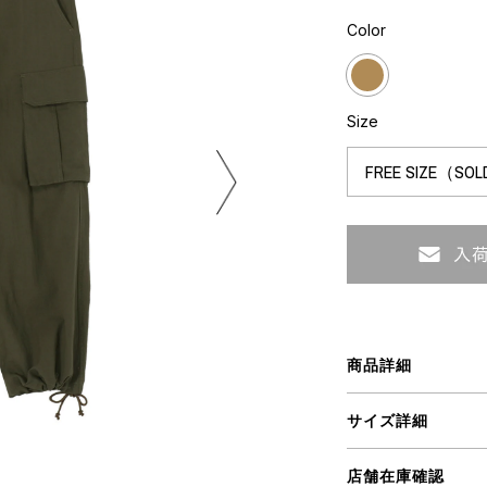
ミクストメディア
Color
オブジェ
n Featherbed
ペインティング
インテリア
タジオ
ブック
Size
xx
ビール黒ラベル
房
iKAWA
G&CO.
商品詳細
BONSAI
A
サイズ詳細
HJI YAMAMOTO
A
店舗在庫確認