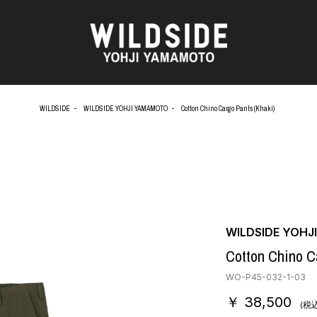
WILDSIDE
WILDSIDE YOHJI YAMAMOTO
Cotton Chino Cargo Pants (Khaki)
AKIO NAGASAWA GALLERY
アウターウェア
O
天野 タケル
ニット
Brassai
シャツ
CA7RIEL & Paco Amoroso
カットソー
OOD®
CHITO
パンツ
五木田 智央
スカート
 TEXTILE
梶芽衣子
ドレス
WILDSIDE YOH
AME
森山 大道
シューズ
Cotton Chino C
水の江 滝子
バッグ
鈴木 清順
ハット
WO-P45-032-1-03
TAKAY
アクセサリー
￥ 38,500
AN
内田 すずめ
フォトグラフ
(税込
ART
シルクスクリーン