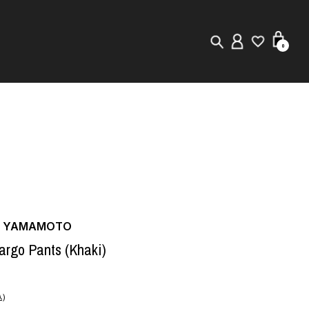
0
New in
Visuals
Staff Styling
Store Locator
JI YAMAMOTO
Editorial
argo Pants (Khaki)
)