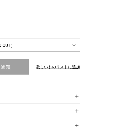
INTERVIEW
Fashion
マスターピースと「黒」が出会う、漆黒の「バンブーチェ
ア」
欲しいものリストに追加
Shopping Guide
Contact
会社概要
利用規約
特定商取引法に基づく表示
プライバシーポリシー