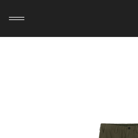
>
adidas originals × AVAVAV
MIYOSHI RUG
adidas originals × Song for the Mute
MOSS STUDI
adidas originals × Wales Bonner
三越製作所
adidas originals × Willy Chavarria
NEEDLES
AKILA
NEIGHBORH
AMBUSH
NEW ERA
ANATOMICA
NOMARHYTHM
BE@RBRICK
NORTH NO N
BlackEyePatch
OOFOS
BLUE BLUE
PHINGERIN
BROSH
pillings
CASETiFY
POGGYTHEM
CHIVAS REGAL
PROLETA RE 