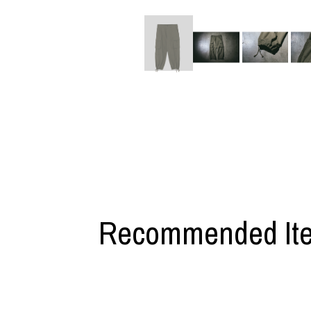
M A S U
Y-3 NEIGHB
M/M (Paris)
Y's for men
Manhattan Portage BLACK LABEL
YAMANE INDU
MEDICOM TOY
YDOT
MINEDENIM
Recommended It