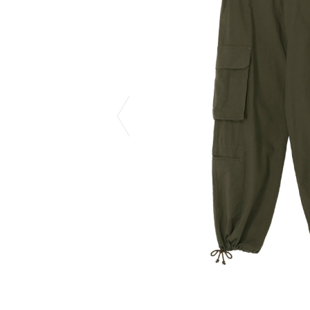
COTODAMA
PYRENEX
COW BOOKS
RequaL≡
Dear Stranger
Rocky Mountai
Dr.Martens
Room No.6
EYEFUNNY OBJECTS
龍が如く ス
F.C.Real Bristol
©︎SAINT Mxxxx
GELATO PIQUE
Schott
God's True Cashmere
silkmasterSB
GOOPiMADE
SINN PURETÉ
HOLLYWOOD RANCH MARKET
SPIEWAK
Hydro Flask®
stein
HYSTERIC GLAMOUR
SUICOKE
IRACEMA
サッポロ生
IZUMONSTER
鈴木盛久工
一澤信三郎帆布
TETSUYA ISH
KANGOL
THE H.W.DO
KidSuper
TRADMAN’S 
Kie Einzelganger
WACKO MARI
KNIT GANG COUNCIL
Waterfront
Landscape Products
WILDSIDE YO
LASTMAN
WIND AND SE
利工民
Y-3