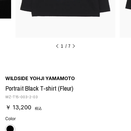
1
7
WILDSIDE YOHJI YAMAMOTO
Portrait Black T-shirt (Fleur)
WZ-T15-003-2-03
￥ 13,200
税込
Color