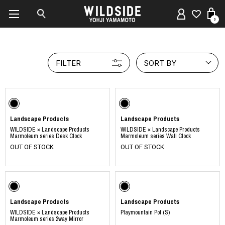
0
FILTER
SORT BY
Landscape Products
Landscape Products
WILDSIDE × Landscape Products
WILDSIDE × Landscape Products
Marmoleum series Desk Clock
Marmoleum series Wall Clock
OUT OF STOCK
OUT OF STOCK
Landscape Products
Landscape Products
WILDSIDE × Landscape Products
Playmountain Pot (S)
Marmoleum series 2way Mirror