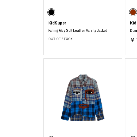
COTODAMA
PYRENEX
COW BOOKS
RequaL≡
Dear Stranger
Rocky Mountai
KidSuper
Kid
Dr.Martens
Room No.6
EYEFUNNY OBJECTS
龍が如く ス
Falling Guy Soft Leather Varsity Jacket
Domi
F.C.Real Bristol
©︎SAINT Mxxxx
OUT OF STOCK
￥ 
GELATO PIQUE
Schott
God's True Cashmere
silkmasterSB
GOOPiMADE
SINN PURETÉ
HOLLYWOOD RANCH MARKET
SPIEWAK
Hydro Flask®
stein
HYSTERIC GLAMOUR
SUICOKE
IRACEMA
サッポロ生
IZUMONSTER
鈴木盛久工
一澤信三郎帆布
TETSUYA ISH
KANGOL
THE H.W.DO
KidSuper
TRADMAN’S 
Kie Einzelganger
WACKO MARI
KNIT GANG COUNCIL
Waterfront
Landscape Products
WILDSIDE YO
LASTMAN
WIND AND SE
利工民
Y-3