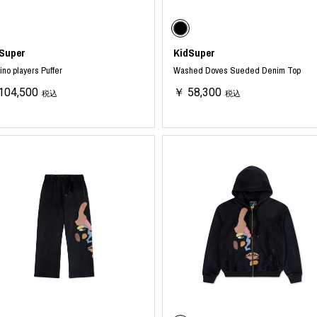
ミクストメディア
オブジェ
n Featherbed
ペインティング
Super
KidSuper
インテリア
タジオ
ブック
no players Puffer
Washed Doves Sueded Denim Top
xx
104,500
￥ 58,300
税込
税込
ビール黒ラベル
房
iKAWA
G&CO.
BONSAI
A
HJI YAMAMOTO
A