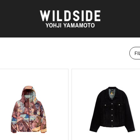
FI
AKIO NAGASAWA GALLERY
アウターウェア
O
天野 タケル
ニット
Brassai
シャツ
CA7RIEL & Paco Amoroso
カットソー
OOD®
CHITO
パンツ
五木田 智央
スカート
 TEXTILE
梶芽衣子
ドレス
AME
森山 大道
シューズ
水の江 滝子
バッグ
鈴木 清順
ハット
TAKAY
アクセサリー
AN
内田 すずめ
フォトグラフ
ART
シルクスクリーン