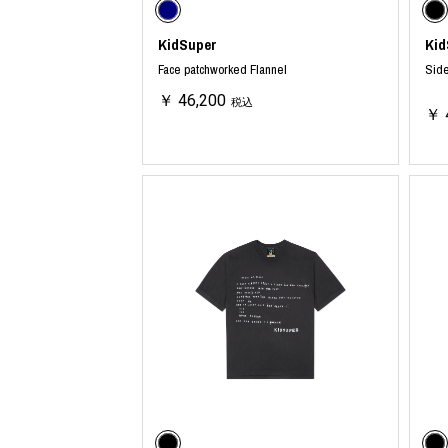
M A S U
Y-3 NEIGHB
M/M (Paris)
Y's for men
KidSuper
Kid
Manhattan Portage BLACK LABEL
YAMANE INDU
MEDICOM TOY
YDOT
Face patchworked Flannel
Sid
MINEDENIM
￥ 46,200
税込
￥ 