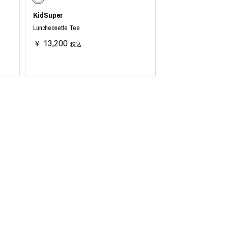
KidSuper
Luncheonette Tee
￥ 13,200
税込