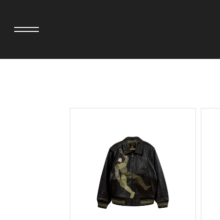
adidas originals × AVAVAV
MIYOSHI RUG
adidas originals × Song for the Mute
MOSS STUDI
adidas originals × Wales Bonner
三越製作所
adidas originals × Willy Chavarria
NEEDLES
AKILA
NEIGHBORH
AMBUSH
NEW ERA
ANATOMICA
NOMARHYTHM
BE@RBRICK
NORTH NO N
BlackEyePatch
OOFOS
BLUE BLUE
PHINGERIN
BROSH
pillings
CASETiFY
POGGYTHEM
CHIVAS REGAL
PROLETA RE 