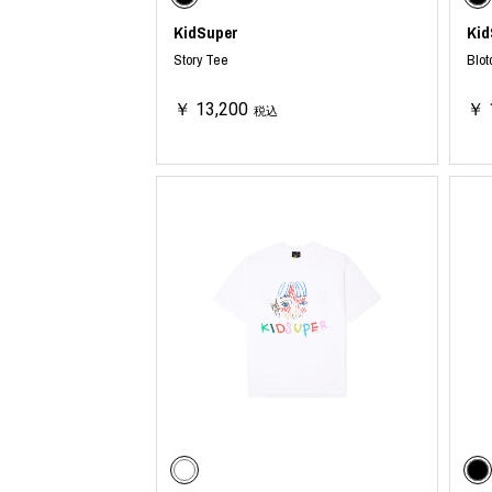
KidSuper
Kid
Story Tee
Blot
￥ 13,200
￥ 
税込