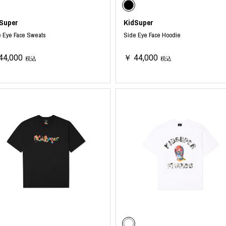
ORHOOD®
Super
KidSuper
STRIES
e Eye Face Sweats
Side Eye Face Hoodie
44,000
￥ 44,000
税込
税込