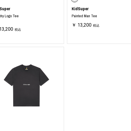
Super
KidSuper
chy Logo Tee
Painted Man Tee
￥ 13,200
税込
13,200
税込