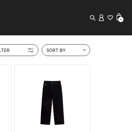
0
New in
LTER
SORT BY
Visuals
Staff Styling
Store Locator
Editorial