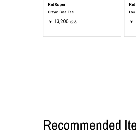
KidSuper
Kid
Crayon Face Tee
Low 
￥ 13,200
￥ 
税込
Recommended It