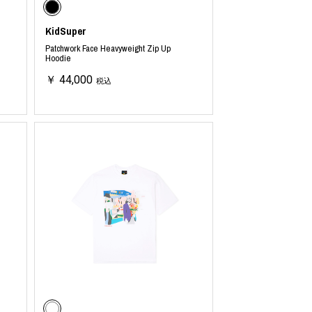
KidSuper
Patchwork Face Heavyweight Zip Up
Hoodie
￥ 44,000
税込