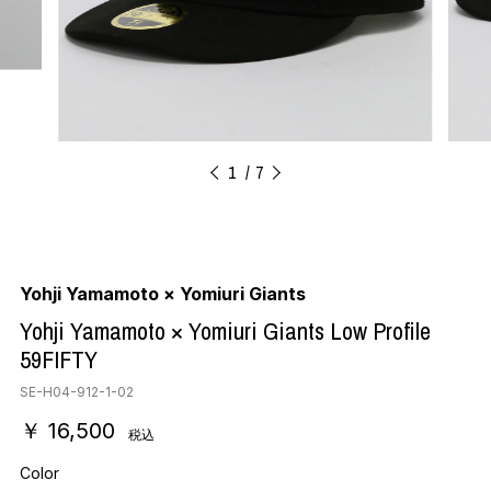
1
7
Yohji Yamamoto × Yomiuri Giants
Yohji Yamamoto × Yomiuri Giants Low Profile
59FIFTY
SE-H04-912-1-02
￥ 16,500
税込
Color