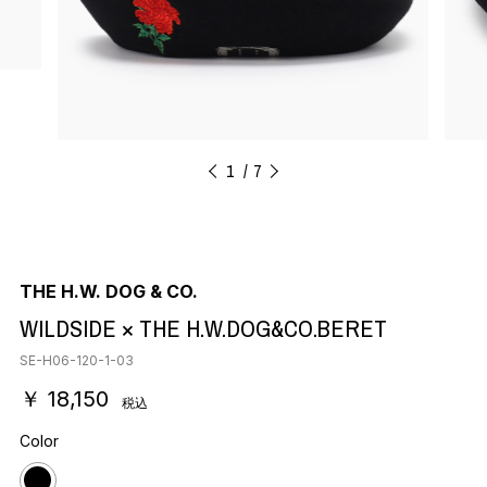
1
7
THE H.W. DOG & CO.
WILDSIDE × THE H.W.DOG&CO.BERET
SE-H06-120-1-03
￥ 18,150
税込
Color