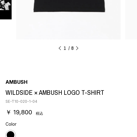
1
8
AMBUSH
WILDSIDE × AMBUSH LOGO T-SHIRT
SE-T10-020-1-04
￥ 19,800
税込
Color