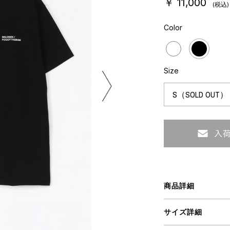
￥ 11,000
(税込)
ART
ミクストメディア
オブジェ
Color
ペインティング
n Featherbed
インテリア
ブック
タジオ
xx
Size
ビール黒ラベル
房
iKAWA
G&CO.
BONSAI
商品詳細
A
サイズ詳細
HJI YAMAMOTO
A