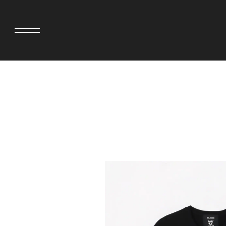
>
adidas originals × AVAVAV
MINEDENIM
adidas originals × Song for the Mute
MIYOSHI RUG
adidas originals × Wales Bonner
MOSS STUDI
adidas originals × Willy Chavarria
三越製作所
AKILA
NEEDLES
AMBUSH
NEIGHBORH
ANATOMICA
NEW ERA
BE@RBRICK
NOMARHYTHM
BlackEyePatch
NORTH NO N
BLUE BLUE
OOFOS
BROSH
PHINGERIN
CASETiFY
pillings
CHIVAS REGAL
POGGYTHEM