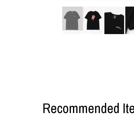
利工民
Y-3
M A S U
Y-3 NEIGHB
M/M (Paris)
Y's for men
Manhattan Portage BLACK LABEL
YAMANE INDU
MEDICOM TOY
YDOT
Recommended It