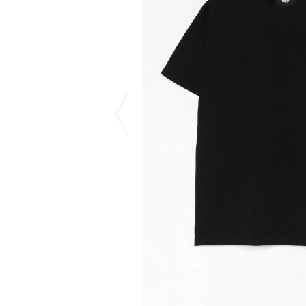
COTODAMA
PROLETA RE 
COW BOOKS
PYRENEX
Dear Stranger
RequaL≡
Dr.Martens
Rocky Mountai
ept
Room No.6
EYEFUNNY OBJECTS
龍が如く ス
F.C.Real Bristol
©︎SAINT Mxxxx
GELATO PIQUE
Schott
God's True Cashmere
silkmasterSB
GOOPiMADE
SINN PURETÉ
HOLLYWOOD RANCH MARKET
SPIEWAK
Hydro Flask®
stein
HYSTERIC GLAMOUR
SUICOKE
IRACEMA
サッポロ生
IZUMONSTER
鈴木盛久工
一澤信三郎帆布
TETSUYA ISH
KANGOL
THE H.W.DO
KidSuper
TRADMAN’S 
Kie Einzelganger
WACKO MARI
KNIT GANG COUNCIL
Waterfront
Landscape Products
WILDSIDE YO
LASTMAN
WIND AND SE