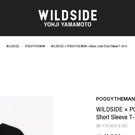
WILDSIDE
POGGYTHEMAN
WILDSIDE × POGGYTHEMAN × Adam Lister Short Sleeve T-shirt
AKIO NAGASAWA GALLERY
アウターウェア
天野 タケル
ニット
O
Brassai
シャツ
CA7RIEL & Paco Amoroso
カットソー
CHITO
パンツ
OOD®
五木田 智央
スカート
梶芽衣子
ドレス
POGGYTHEMAN
 TEXTILE
森山 大道
シューズ
WILDSIDE × P
AME
水の江 滝子
バッグ
Short Sleeve T-
鈴木 清順
ハット
TAKAY
アクセサリー
SE-T11-023-2-02
内田 すずめ
フォトグラフ
AN
シルクスクリーン