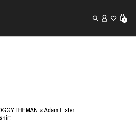
0
New in
Visuals
Staff Styling
Store Locator
Editorial
OGGYTHEMAN × Adam Lister
shirt