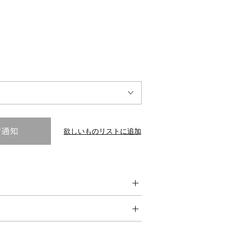
INTERVIEW
Fashion
マスターピースと「黒」が出会う、漆黒の「バンブーチェ
ア」
欲しいものリストに追加
Shopping Guide
Contact
会社概要
利用規約
特定商取引法に基づく表示
プライバシーポリシー