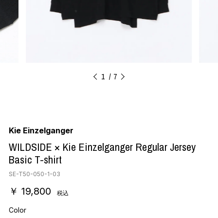
1
7
Kie Einzelganger
WILDSIDE × Kie Einzelganger Regular Jersey
Basic T-shirt
SE-T50-050-1-03
￥ 19,800
税込
Color