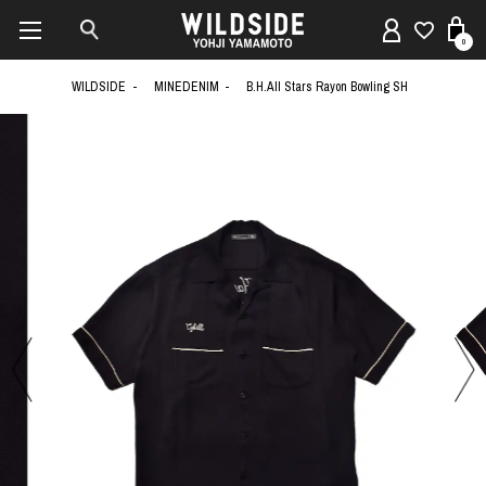
0
WILDSIDE
MINEDENIM
B.H.All Stars Rayon Bowling SH