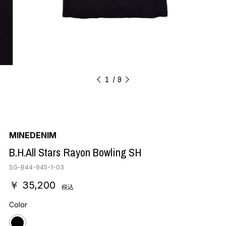
1
9
MINEDENIM
B.H.All Stars Rayon Bowling SH
SG-B44-945-1-03
￥ 35,200
税込
Color