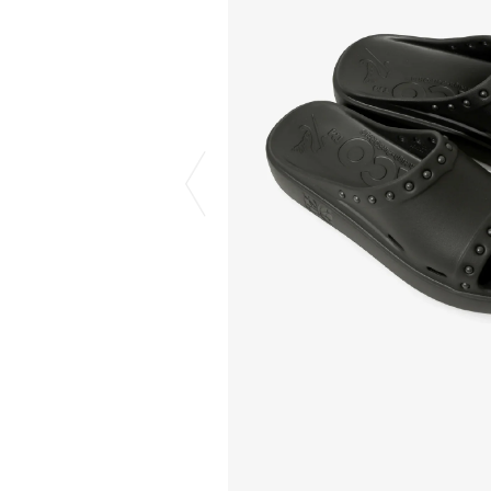
COTODAMA
PYRENEX
COW BOOKS
RequaL≡
Dear Stranger
Rocky Mountai
Dr.Martens
Room No.6
EYEFUNNY OBJECTS
龍が如く ス
F.C.Real Bristol
©︎SAINT Mxxxx
GELATO PIQUE
Schott
God's True Cashmere
silkmasterSB
GOOPiMADE
SINN PURETÉ
HOLLYWOOD RANCH MARKET
SPIEWAK
Hydro Flask®
stein
HYSTERIC GLAMOUR
SUICOKE
IRACEMA
サッポロ生
IZUMONSTER
鈴木盛久工
一澤信三郎帆布
TETSUYA ISH
KANGOL
THE H.W.DO
KidSuper
TRADMAN’S 
Kie Einzelganger
WACKO MARI
KNIT GANG COUNCIL
Waterfront
Landscape Products
WILDSIDE YO
LASTMAN
WIND AND SE
利工民
Y-3