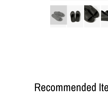
M A S U
Y-3 NEIGHB
M/M (Paris)
Y's for men
Manhattan Portage BLACK LABEL
YAMANE INDU
MEDICOM TOY
YDOT
MINEDENIM
Recommended It