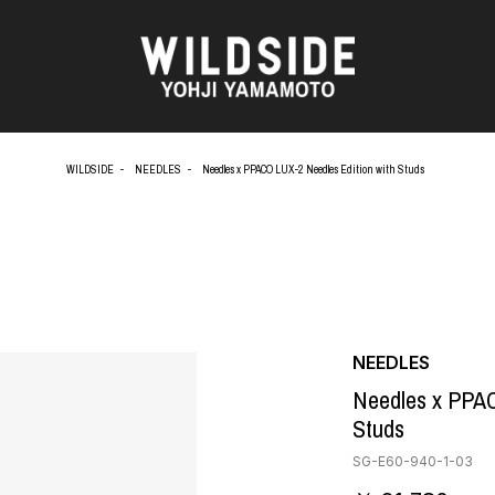
WILDSIDE
NEEDLES
Needles x PPACO LUX-2 Needles Edition with Studs
AKIO NAGASAWA GALLERY
アウターウェア
O
天野 タケル
ニット
Brassai
シャツ
CA7RIEL & Paco Amoroso
カットソー
OOD®
CHITO
パンツ
五木田 智央
スカート
 TEXTILE
梶芽衣子
ドレス
NEEDLES
AME
森山 大道
シューズ
Needles x PPAC
水の江 滝子
バッグ
Studs
鈴木 清順
ハット
TAKAY
アクセサリー
SG-E60-940-1-03
AN
内田 すずめ
フォトグラフ
ART
シルクスクリーン