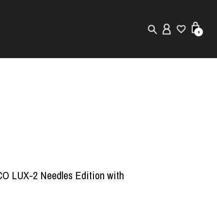
0
New in
Visuals
Staff Styling
Store Locator
Editorial
O LUX-2 Needles Edition with