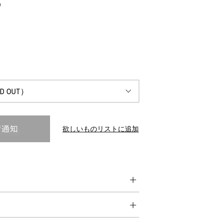
)
INTERVIEW
Fashion
マスターピースと「黒」が出会う、漆黒の「バンブーチェ
ア」
欲しいものリストに追加
Shopping Guide
Contact
会社概要
利用規約
特定商取引法に基づく表示
プライバシーポリシー