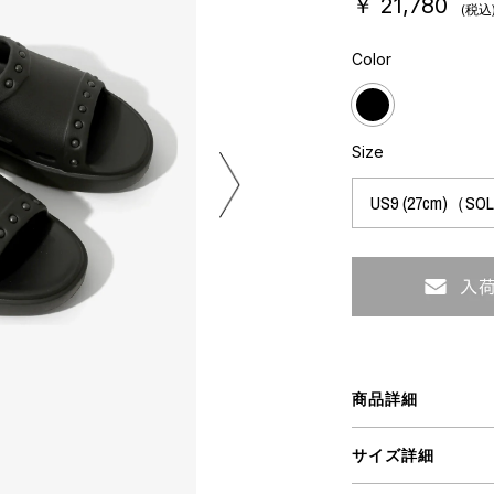
￥ 21,780
(税込
ミクストメディア
オブジェ
Color
n Featherbed
ペインティング
インテリア
タジオ
ブック
xx
Size
ビール黒ラベル
房
iKAWA
G&CO.
BONSAI
A
商品詳細
HJI YAMAMOTO
サイズ詳細
A