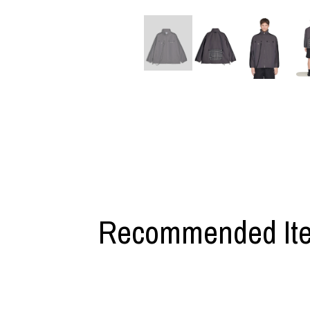
利工民
Y-3
M A S U
Y-3 NEIGHB
M/M (Paris)
Y's for men
Manhattan Portage BLACK LABEL
YAMANE INDU
MEDICOM TOY
YDOT
Recommended It