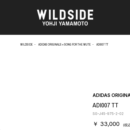
WILDSIDE
ADIDAS ORIGINALS × SONG FOR THE MUTE
ADI007 TT
AKIO NAGASAWA GALLERY
アウターウェア
天野 タケル
ニット
O
Brassai
シャツ
CA7RIEL & Paco Amoroso
カットソー
CHITO
パンツ
OOD®
五木田 智央
スカート
梶芽衣子
ドレス
ADIDAS ORIGIN
 TEXTILE
森山 大道
シューズ
ADI007 TT
AME
水の江 滝子
バッグ
鈴木 清順
ハット
SG-J45-975-2-02
TAKAY
アクセサリー
￥ 33,000
内田 すずめ
フォトグラフ
(税込
AN
シルクスクリーン