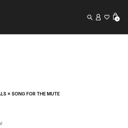
0
New in
Visuals
Staff Styling
Store Locator
ALS × SONG FOR THE MUTE
Editorial
)