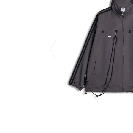
COTODAMA
PROLETA RE 
COW BOOKS
PYRENEX
Dear Stranger
RequaL≡
Dr.Martens
Rocky Mountai
ept
Room No.6
EYEFUNNY OBJECTS
龍が如く ス
F.C.Real Bristol
©︎SAINT Mxxxx
GELATO PIQUE
Schott
God's True Cashmere
silkmasterSB
GOOPiMADE
SINN PURETÉ
HOLLYWOOD RANCH MARKET
SPIEWAK
Hydro Flask®
stein
HYSTERIC GLAMOUR
SUICOKE
IRACEMA
サッポロ生
IZUMONSTER
鈴木盛久工
一澤信三郎帆布
TETSUYA ISH
KANGOL
THE H.W.DO
KidSuper
TRADMAN’S 
Kie Einzelganger
WACKO MARI
KNIT GANG COUNCIL
Waterfront
Landscape Products
WILDSIDE YO
LASTMAN
WIND AND SE