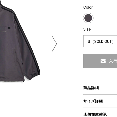
ART
ミクストメディア
Color
オブジェ
ペインティング
n Featherbed
インテリア
ブック
Size
タジオ
xx
ビール黒ラベル
房
iKAWA
商品詳細
G&CO.
BONSAI
A
サイズ詳細
HJI YAMAMOTO
A
店舗在庫確認