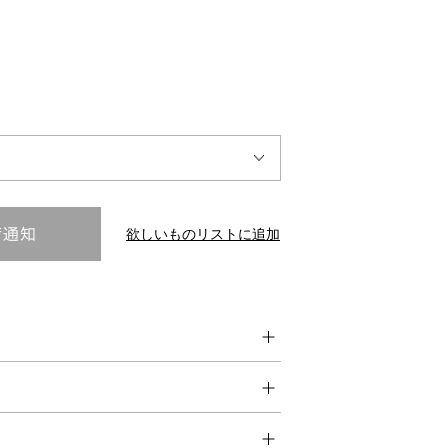
INTERVIEW
Fashion
マスターピースと「黒」が出会う、漆黒の「バンブーチェ
ア」
欲しいものリストに追加
Shopping Guide
Contact
会社概要
利用規約
特定商取引法に基づく表示
プライバシーポリシー