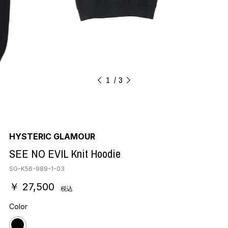
1
3
HYSTERIC GLAMOUR
SEE NO EVIL Knit Hoodie
SG-K56-989-1-03
￥ 27,500
税込
Color