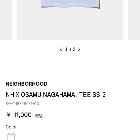
1
2
NEIGHBORHOOD
NH X OSAMU NAGAHAMA . TEE SS-3
SG-T18-980-1-03
￥ 11,000
税込
Color