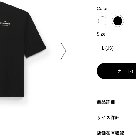
ART
ミクストメディア
Color
オブジェ
ペインティング
n Featherbed
インテリア
ブック
Size
タジオ
xx
ビール黒ラベル
房
iKAWA
商品詳細
G&CO.
BONSAI
A
サイズ詳細
HJI YAMAMOTO
A
店舗在庫確認