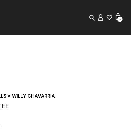
0
New in
Visuals
Staff Styling
Store Locator
ALS × WILLY CHAVARRIA
Editorial
TEE
)