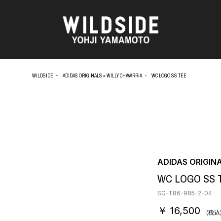
WILDSIDE
ADIDAS ORIGINALS × WILLY CHAVARRIA
WC LOGO SS TEE
AKIO NAGASAWA GALLERY
アウターウェア
天野 タケル
ニット
O
Brassai
シャツ
CA7RIEL & Paco Amoroso
カットソー
CHITO
パンツ
OOD®
五木田 智央
スカート
梶芽衣子
ドレス
ADIDAS ORIGIN
 TEXTILE
森山 大道
シューズ
WC LOGO SS 
AME
水の江 滝子
バッグ
鈴木 清順
ハット
SG-T86-985-2-04
TAKAY
アクセサリー
￥ 16,500
内田 すずめ
フォトグラフ
(税込
AN
シルクスクリーン