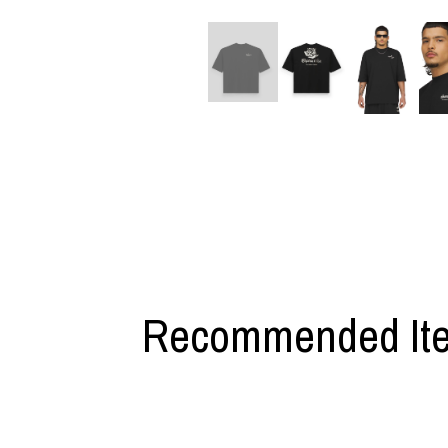
利工民
Y-3
M A S U
Y-3 NEIGHB
M/M (Paris)
Y's for men
Manhattan Portage BLACK LABEL
YAMANE INDU
MEDICOM TOY
YDOT
Recommended It