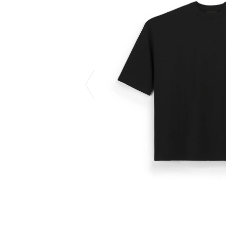
COTODAMA
PROLETA RE 
COW BOOKS
PYRENEX
Dear Stranger
RequaL≡
Dr.Martens
Rocky Mountai
ept
Room No.6
EYEFUNNY OBJECTS
龍が如く ス
F.C.Real Bristol
©︎SAINT Mxxxx
GELATO PIQUE
Schott
God's True Cashmere
silkmasterSB
GOOPiMADE
SINN PURETÉ
HOLLYWOOD RANCH MARKET
SPIEWAK
Hydro Flask®
stein
HYSTERIC GLAMOUR
SUICOKE
IRACEMA
サッポロ生
IZUMONSTER
鈴木盛久工
一澤信三郎帆布
TETSUYA ISH
KANGOL
THE H.W.DO
KidSuper
TRADMAN’S 
Kie Einzelganger
WACKO MARI
KNIT GANG COUNCIL
Waterfront
Landscape Products
WILDSIDE YO
LASTMAN
WIND AND SE