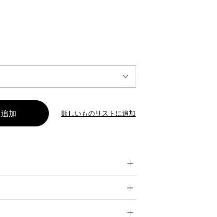
INTERVIEW
Fashion
マスターピースと「黒」が出会う、漆黒の「バンブーチェ
ア」
欲しいものリストに追加
Shopping Guide
Contact
会社概要
利用規約
特定商取引法に基づく表示
プライバシーポリシー