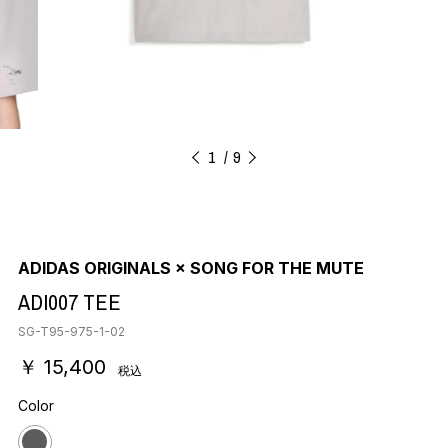
1
9
ADIDAS ORIGINALS × SONG FOR THE MUTE
ADI007 TEE
SG-T95-975-1-02
￥ 15,400
税込
Color